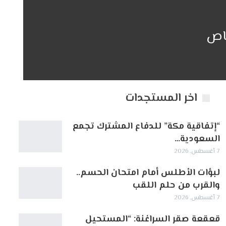
اص
اخر المستجدات
“إتفاقية مكة” للدفاع المشترك تجمع
السعودية…
7 أغسطس, 2026
لبؤات الأطلس أمام امتحان الحسم..
والقرب من حلم اللقب
7 أغسطس, 2026
قعقعة صقر السراغنة: “المستحيل