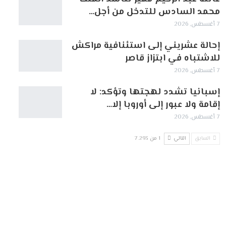
محمد السادس للتدخل من أجل…
7 أغسطس, 2026
إحالة عشريني إلى استئنافية مراكش
للاشتباه في ابتزاز قاصر
7 أغسطس, 2026
إسبانيا تشدد لهجتها وتؤكد: لا
إقامة ولا عبور إلى أوروبا إلا…
7 أغسطس, 2026
السابق
التالي
1 من 7٬293