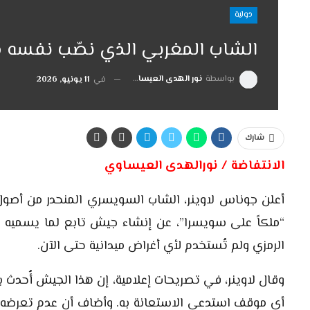
دولية
الشاب المغربي الذي نصّب نفسه
بواسطة
نور الهدى العيساوي
في
11 يونيو, 2026
شارك
الانتفاضة / نورالهدى العيساوي
أعلن جوناس لاوينر، الشاب السويسري المنحدر من أصول 
“ملكاً على سويسرا”، عن إنشاء جيش تابع لما يسميه “
الرمزي ولم تُستخدم لأي أغراض ميدانية حتى الآن.
وقال لاوينر، في تصريحات إعلامية، إن هذا الجيش أُحدث 
أي موقف استدعى الاستعانة به. وأضاف أن عدم تعرضه ل