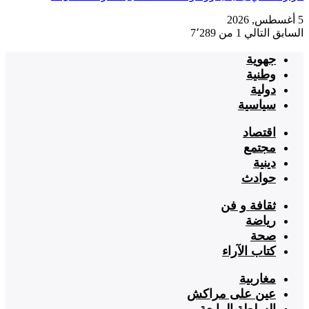
5 أغسطس, 2026
السابق
التالي
1 من 7٬289
جهوية
وطنية
دولية
سياسية
اقتصاد
مجتمع
دينية
حوادث
ثقافة و فن
رياضة
صحة
كتاب الآراء
مغاربية
عين على مراكش
السلطة الرابعة