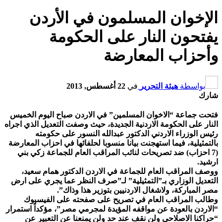
الإخوان المسلمون في الأردن
يفتحون النار على الحكومة
وأحزاب المعارضة
بواسطة
هيئة التحرير
في
22 أغسطس, 2013
شارك
فتحت جماعة “الاخوان المسلمين” في الاردن صباح اليوم الخميس
النار على الحكومة الاردنية الجديدة، حيث وصفت التعديل الذي اجراه
رئيس الوزراء الاردني الدكتور عبدالله النسور على حكومته
بالتمثيلية، فيما استهجنت بيانا منسوبا لحلفائها في احزاب المعارضة
(7 احزاب) ضد تصريحات لنائب المراقب العام للجماعة زكي بني
ارشيد.
ووصف المراقب العام للجماعة في الاردن الدكتور همام سعيد،
التعديل الوزاري بـ”التمثيلية” لـ”صرف النظر عما يجري على ارض
مصر المباركة، ولاشغال الاردنيين بتوزير هذا وذاك”.
وطالب المراقب العام في تصريح على صفحته على الفيسبوك
“الاردن بالعودة عن مواقفه المؤيدة لمجرمي مصر”، مؤكداً استمرار
“حراكنا الاصلاحي ولن نقف عند حد ولن يمنعنا عن التعبير عن