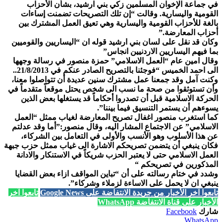
في جماعة الإخوان المسلمين زكي بني ارشيد، بشأن الأحزاب
القومية واليسارية. وقالت “إن تلك التصريحات تضمنت إساءات
بالغة للأحزاب القومية واليسارية وهي تعيق العمل المشترك بين
أحزاب المعارضة.”
وكان قد نقل على لسان بني ارشيد قوله ان “اليساريين والقوميين
بما فيهم اليساريين الاردنيين انجاس”
وقال امين عام “العمل الاسلامي” حمزة منصور في رسالة وجهها
الى احمد الخميس “فوجئنا بالتصريح الصادر عنكم في 21/8/2013..
وكنت آمل وقد جمعنا عمل مشترك سنين عديدة أن تتواصلوا معنا،
وأن تستوثقوا من صحة ما نسب الى شخص يحتل موقعاً متقدماً في
الحركة الاسلامية قبل أن تصدروا أحكاماً قد يستغلها بعض الذين
يسوءهم أن يستمر التنسيق فيما بيننا”.
كما استغرب منصور اغفال تصريح المعارضة لغياب ممثل “العمل
الاسلامي” عن الاجتماع المشار اليه، وقال منصور:”أما وقد عدلتم
عن هذا الأسلوب وهو الأنسب والأولى في التعامل بين الشركاء،
فكان ينبغي أن يتضمن تصريحكم الاشارة الى غياب ممثل حزب جبهة
العمل الاسلامي حتى لا يعتبر الحزب شريكاً في الاستنكار والادانة
المذكورين في تصريحكم “
وشدد في ختام رسالته على أن “تباين المواقف ازاء بعض القضايا
ينبغي ان لا يحمل على الاساءة لزملاء وشركاء”.
تابعوا آخر الأخبار من جريدة الانتفاضة على Google News
تابعوا آخر
الأخبار على قناة الانتفاضة WhatsApp
شارك
Facebook
WhatsApp