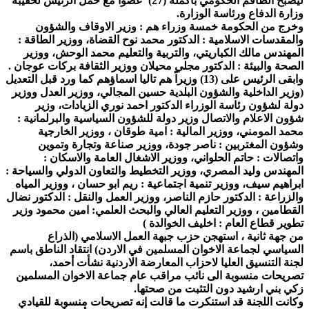
ليصبح الطاقم الحكومي بأكمله (27) عضواً مع حمل الرئيس لحقيبة
وزارة الدفاع ورئاسة الوزارة.
وخرج من الحكومة خمسة وزراء هم : وزير الاوقاف والشؤون
والمقدسات الاسلامية : الدكتور محمد نوح القضاة، ووزير الطاقة :
المهندس مالك الكباريتي، والتربية والتعليم محمد الوحش، ووزير
الصحة والبيئة : الدكتور مجلي محيلان ووزير الثقافة بركات عوجان .
وابقى الرئيس على (13) وزيراً هم تاليا اسماؤهم كما ورد قبل التعديل
(وزير الداخلية والشؤون البلدية حسين المجالي، ووزير العدل ووزير
دولة لشؤون رئاسة الوزراء الدكتور احمد نوري الزيادات، وزير
شؤون الاعلام والاتصال وزير دولة للشؤون السياسية والبرلمانية :
محمد المومني، ووزير المالية : امية طوقان ، ووزير الخارجية
وشؤون المغتربين : ناصر جودة، ووزير صناعة وتجارة وتموين
واتصالات : حاتم الحلواني، ووزير الاشغال العامة والاسكان :
المهندس وليد المصري، ووزير التخطيط والتعاون الدولي والسياحة :
ابراهيم سيف، ووزير تنمية اجتماعية : ريم ابو حسان ، ووزير المياه
والزراعة : الدكتور حازم الناصر، ووزير العمل والنقل : الدكتور نضال
القطامين ، ووزير التعليم العالي والبحث العلمي: امين محمود وزير
تطوير قطاع العام : اخليف الخوالدة )
من جهة ثانية ، استهجن حزب جبهة العمل الاسلامي (الذراع
السياسي لجماعة الاخوان المسلمين في الاردن) انتقاد الناطق باسم
لجنة التنسيق العليا لاحزاب المعارضة الاردنية نشأت أحمد،
تصريحات منسوبة الى نائب مراقب عام جماعة الاخوان المسلمين
زكي بني ارشيد دون التثبت من صحتها.
وكانت اللجنة قد استنكرت ما قالت إنه تصريحات منسوبة للقيادي