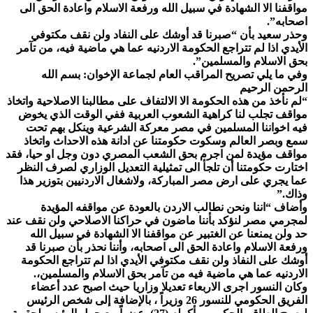
مواقفنا الا الشهادة في سبيل الله ورفعة الاسلام واعادة الحق الى
اصحابه”.
وحذر سعيد بأن “صبرنا قد أوشك على النفاد ولن نقف مكتوفي
الأيدي اذا لم تتراجع الحكومة الاردنيه عما هي ماضية فيه، من تآمر
بحق الاسلام والمسلمين”.
وفي ما يلي تصريح المراقب العام لجماعة الإخوان: بسم الله
الرحمن الرحيم
“لم نأخذ من هذه الحكومة الا الالتفاف على مطالبنا الاصلاحية واتخاذ
مواقف تجلب لنا كراهية الشعوب العربية ففي الوقت الذي يخوض
فيه اخواننا المسلمين في مصر معركة الشرعية وينكل بهم تحت
سمع وبصر العالم وسكوت حكومتنا عن ادانة هذه الاحداث واتخاذ
مواقف مؤيدة لمن اجرم بحق الشعب المصري دون وجل او حيا، فقد
اختارت حكومتنا أن تلجأ الى تمثيلية التعديل الوزاري لصرف النظر
عما يجري على ارض مصر المباركة، ولاشغال الاردنيين بتوزير هذا
وذاك.”
وأضاف “اننا ونحن نطالب الاردن بالعودة عن مواقفه المؤيدة
لمجرمي مصر لنؤكد بأننا ماضون في حراكنا الاصلاحي ولن نقف عند
حد ولن يمنعنا عن الغتبير عن مواقفنا الا الشهادة في سبيل الله
ورفعة الاسلام واعادة الحق الى اصحابه، وأننا نحذر بأن صبرنا قد
أوشك على النفاذ ولن نقف مكتوفي الأيدي اذا لم تتراجع الحكومة
الاردنيه عما هي ماضية فيه من تآمر بحق الاسلام والمسلمين،.
وكان النسور اجرى الاربعاء تعديلا وزاريا حيث اصبح عدد أعضاء
الفريق الحكومي للنسور 26 وزيراً ، بالإضافة إلى شخص الرئيس