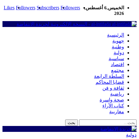
Likes
Followers
Subscribers
Followers
الخميس,6 أغسطس,
2026
al-intifada - النسخة الإلكترونية لجريدة الانتفاضة
الرئيسية
جهوية
وطنية
دولية
سياسية
اقتصاد
مجتمع
السلطة الرابعة
قضايا المحاكم
ثقافة و فن
رياضية
صحة واسرة
كتاب الآراء
مغاربية
دولية