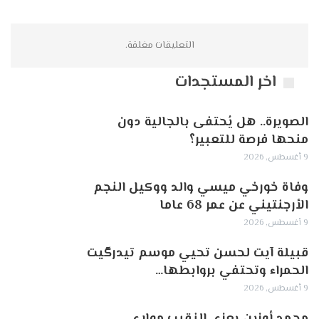
التعليقات مغلقة.
اخر المستجدات
الصويرة.. هل يُحتفى بالجالية دون
منحها فرصة للتعبير؟
9 أغسطس, 2026
وفاة خورخي ميسي والد ووكيل النجم
الأرجنتيني عن عمر 68 عاما
9 أغسطس, 2026
قبيلة آيت لحسن تحيي موسم تيدرگيت
الحمراء وتحتفي بروابطها…
9 أغسطس, 2026
محمد أوزين يعزي النقيب مولاي