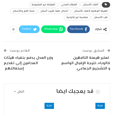
أطباء الأسنان
القطاع الصحي
المزاولة غير المشروعة
الهيئة الوطنية لأطباء الأسنان
انتحال صفة طبيب أسنان
صحة الفم والأسنان
طب الأسنان
ممارسة غير قانونية
Twitter
WhatsApp
Facebook
شارك
السابق بوست
القادم بوست
‏ تعتبر هيمنة التافهين
وزير العدل يدفع بنقباء هيئات
كالوباء..نتيجة الإقبال الواسع
المحامين إلى تقديم
و التشجيع الجماعي.
إستقالتهم
قد يعجبك ايضا
الكل
صحة
صحة