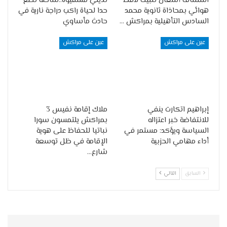
استئناف أشغال تثبيت لاقط
تديلي مسفيوة..شاحنة تضع
هوائي بمحاذاة ثانوية محمد
حدا لحياة راكب دراجة نارية في
السادس التأهيلية بمراكش …
حادث مأساوي
عين على مراكش
عين على مراكش
إبراهيم اتكارت ينفي
ملاك إقامة نفيس 3
للانتفاضة خبر اعتزاله
بمراكش يلتمسون سورا
السياسة ويؤكد: مستمر في
نباتيا للحفاظ على هوية
أداء مهامي الحزبية
الإقامة في ظل توسعة
شارع…
السابق
التالي