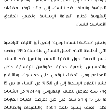
بتوصيات دعت إلى تعزيز التربية الرقمية، ومحاربة خطاب
الكراهية والعنف ضد النساء، إلى جانب توفير فضاءات
إلكترونية تحترم الكرامة الإنسانية وتضمن الحقوق
الأساسية للنساء.
وتعتبر “محكمة النساء الرمزية” إحدى أبرز الآليات الترافعية
التي أطلقها اتحاد العمل النسائي منذ سنة 1996، بهدف
كسر الصمت حول قضايا العنف والتمييز ضد النساء،
والتحسيس بأهمية حماية حقوقهن الإنسانية داخل
المجتمع وفي الفضاء الرقمي على حد سواء، وبالأرقام
تشير التقارير الرسمية إلى أن 13،8% من النساء ما بين 15
و74 سنة تعرضن للعنف الإلكتروني، و24،4% من الشابات
ما بين 15 و 24 سنة، فين حين تعرضت الفتيات العازبات
لهذا العنف بنسبة بلغت 30،1% والتلميذات والطالبات