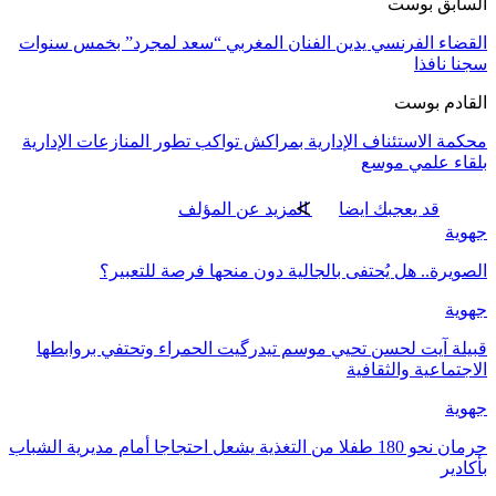
السابق بوست
القضاء الفرنسي يدين الفنان المغربي “سعد لمجرد” بخمس سنوات
سجنا نافذا
القادم بوست
محكمة الاستئناف الإدارية بمراكش تواكب تطور المنازعات الإدارية
بلقاء علمي موسع
قد يعجبك ايضا
المزيد عن المؤلف
جهوية
الصويرة.. هل يُحتفى بالجالية دون منحها فرصة للتعبير؟
جهوية
قبيلة آيت لحسن تحيي موسم تيدرگيت الحمراء وتحتفي بروابطها
الاجتماعية والثقافية
جهوية
حرمان نحو 180 طفلا من التغذية يشعل احتجاجا أمام مديرية الشباب
بأكادير