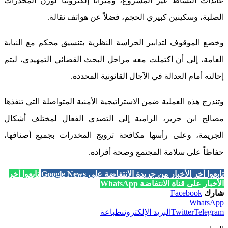
عائدات النشاط غير المشروع، وميزاناً إلكترونياً لوزن المخدرات
الصلبة، وسكينين كبيري الحجم، فضلاً عن هواتف نقالة.
وخضع الموقوف لتدابير الحراسة النظرية بتنسيق محكم مع النيابة
العامة، إلى أن اكتملت معه مراحل البحث القضائي التمهيدي، ليتم
إحالته أمام العدالة في الآجال القانونية المحددة.
وتندرج هذه العملية ضمن الاستراتيجية الأمنية المتواصلة التي تنفذها
مصالح ابن جرير، الرامية إلى التصدي الفعال لمختلف أشكال
الجريمة، وعلى رأسها مكافحة ترويج المخدرات بجميع أصنافها،
حفاظاً على سلامة المجتمع وصحة أفراده.
تابعوا آخر الأخبار من جريدة الانتفاضة على Google News
تابعوا آخر
الأخبار على قناة الانتفاضة WhatsApp
شارك
Facebook
WhatsApp
Telegram
Twitter
البريد الإلكتروني
طباعة