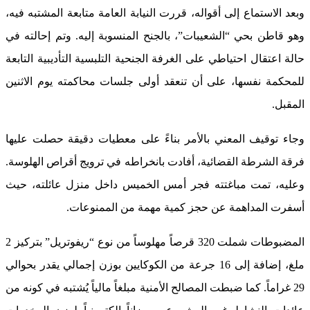
وبعد الاستماع إلى أقواله، قررت النيابة العامة متابعة المشتبه فيه،
وهو قاطن بحي “الشعيبات”، بالجنح المنسوبة إليه. وتم إحالته في
حالة اعتقال احتياطي على الغرفة الجنحية التلبسية التأديبية التابعة
للمحكمة نفسها، على أن تنعقد أولى جلسات محاكمته يوم الاثنين
المقبل.
وجاء توقيف المعني بالأمر بناءً على معطيات دقيقة حصلت عليها
فرقة الشرطة القضائية، أفادت بانخراطه في ترويج أقراص الهلوسة.
وعليه، تمت مباغتته فجر أمس الخميس داخل منزل عائلته، حيث
أسفرت المداهمة عن حجز كمية مهمة من الممنوعات.
المضبوطات شملت 320 قرصاً مهلوساً من نوع “ريفوتريل” بتركيز 2
ملغ، إضافة إلى 16 جرعة من الكوكايين بوزن إجمالي يقدر بحوالي
29 غراماً. كما ضبطت المصالح الأمنية مبلغاً مالياً يُشتبه في كونه من