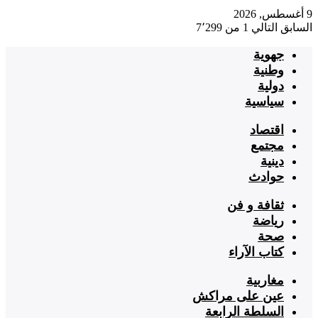
9 أغسطس, 2026
السابق
التالي
1 من 7٬299
جهوية
وطنية
دولية
سياسية
اقتصاد
مجتمع
دينية
حوادث
ثقافة و فن
رياضة
صحة
كتاب الآراء
مغاربية
عين على مراكش
السلطة الرابعة