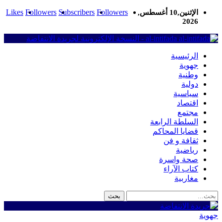
Likes
Followers
Subscribers
Followers
الإثنين,10 أغسطس,
2026
al-intifada - النسخة الإلكترونية لجريدة الانتفاضة
الرئيسية
جهوية
وطنية
دولية
سياسية
اقتصاد
مجتمع
السلطة الرابعة
قضايا المحاكم
ثقافة و فن
رياضية
صحة واسرة
كتاب الآراء
مغاربية
جهوية