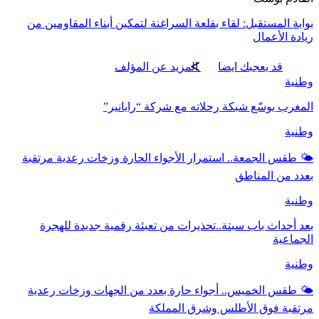
بوابة المستقبل: لقاء بقلعة السراغنة لتمكين أبناء المقاومين من
ريادة الأعمال
قد يعجبك ايضا
المزيد عن المؤلف
وطنية
المغرب يوسّع شبكة رحلاته مع شركة “رايانير”
وطنية
🌤️ طقس الجمعة.. استمرار الأجواء الحارة وزخات رعدية مرتقبة
بعدد من المناطق
وطنية
بعد أحداث باب سبتة..تحذيرات من تعبئة رقمية جديدة للهجرة
الجماعية
وطنية
🌤️ طقس الخميس.. أجواء حارة بعدد من الجهات وزخات رعدية
مرتقبة فوق الأطلس وشرق المملكة