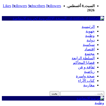
Likes
Followers
Subscribers
Followers
السبت,8 أغسطس,
2026
al-intifada - النسخة الإلكترونية لجريدة الانتفاضة
الرئيسية
جهوية
وطنية
دولية
سياسية
اقتصاد
مجتمع
السلطة الرابعة
قضايا المحاكم
ثقافة و فن
رياضية
صحة واسرة
كتاب الآراء
مغاربية
وطنية