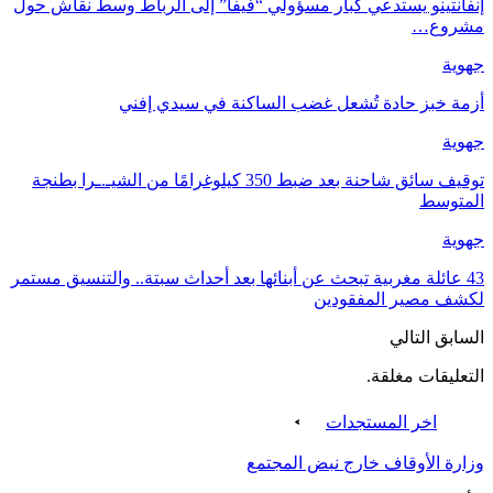
إنفانتينو يستدعي كبار مسؤولي “فيفا” إلى الرباط وسط نقاش حول
مشروع…
جهوية
أزمة خبز حادة تُشعل غضب الساكنة في سيدي إفني
جهوية
توقيف سائق شاحنة بعد ضبط 350 كيلوغرامًا من الشيـ.ـرا بطنجة
المتوسط
جهوية
43 عائلة مغربية تبحث عن أبنائها بعد أحداث سبتة.. والتنسيق مستمر
لكشف مصير المفقودين
السابق
التالي
التعليقات مغلقة.
اخر المستجدات
وزارة الأوقاف خارج نبض المجتمع