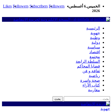
Likes
Followers
Subscribers
Followers
الخميس,6 أغسطس,
2026
al-intifada - النسخة الإلكترونية لجريدة الانتفاضة
الرئيسية
جهوية
وطنية
دولية
سياسية
اقتصاد
مجتمع
السلطة الرابعة
قضايا المحاكم
ثقافة و فن
رياضية
صحة واسرة
كتاب الآراء
مغاربية
جهوية