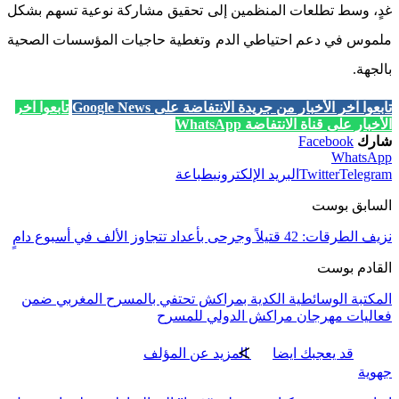
غدٍ، وسط تطلعات المنظمين إلى تحقيق مشاركة نوعية تسهم بشكل
ملموس في دعم احتياطي الدم وتغطية حاجيات المؤسسات الصحية
بالجهة.
تابعوا آخر الأخبار من جريدة الانتفاضة على Google News
تابعوا آخر
الأخبار على قناة الانتفاضة WhatsApp
شارك
Facebook
WhatsApp
Telegram
Twitter
البريد الإلكتروني
طباعة
السابق بوست
نزيف الطرقات: 42 قتيلاً وجرحى بأعداد تتجاوز الألف في أسبوع دامٍ
القادم بوست
المكتبة الوسائطية الكدية بمراكش تحتفي بالمسرح المغربي ضمن
فعاليات مهرجان مراكش الدولي للمسرح
قد يعجبك ايضا
المزيد عن المؤلف
جهوية