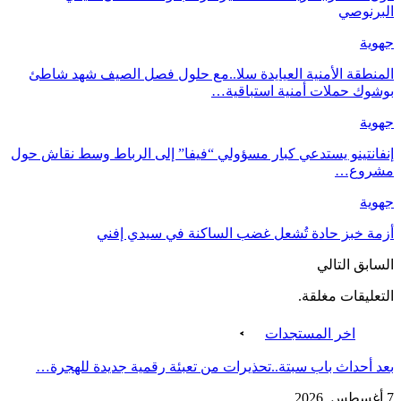
البرنوصي
جهوية
‏المنطقة الأمنية العيايدة سلا..مع حلول فصل الصيف شهد شاطئ
بوشوك حملات أمنية استباقية…
جهوية
إنفانتينو يستدعي كبار مسؤولي “فيفا” إلى الرباط وسط نقاش حول
مشروع…
جهوية
أزمة خبز حادة تُشعل غضب الساكنة في سيدي إفني
السابق
التالي
التعليقات مغلقة.
اخر المستجدات
بعد أحداث باب سبتة..تحذيرات من تعبئة رقمية جديدة للهجرة…
7 أغسطس, 2026