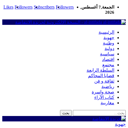
Likes
Followers
Subscribers
Followers
الجمعة,7 أغسطس,
2026
al-intifada - النسخة الإلكترونية لجريدة الانتفاضة
الرئيسية
جهوية
وطنية
دولية
سياسية
اقتصاد
مجتمع
السلطة الرابعة
قضايا المحاكم
ثقافة و فن
رياضية
صحة واسرة
كتاب الآراء
مغاربية
جهوية