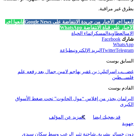
بطرق غير مراقبة.
تابعوا آخر الأخبار من جريدة الانتفاضة على Google News
تابعوا آخر
الأخبار على قناة الانتفاضة WhatsApp
الامن
العطاوية
المسكرات
ماء الحياة
شارك
Facebook
WhatsApp
Telegram
Twitter
البريد الإلكتروني
طباعة
السابق بوست
غضـ.ـب إسرائيلي: بن غفير يهاجم لامين جمال بعد رفعه علم
فلسـ.ـطين
القادم بوست
البرلمان يحذر من إفلاس “مول الحانوت” تحت ضغط الأسواق
الكبرى
قد يعجبك ايضا
المزيد عن المؤلف
جهوية
دون خسائر بشرية..شاحنة تثير الرعب وسط سكان سيدي