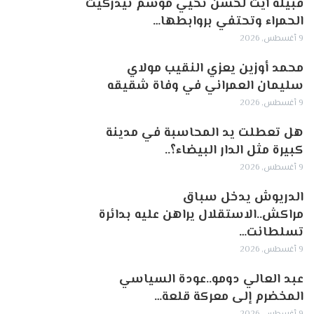
قبيلة آيت لحسن تحيي موسم تيدرگيت
الحمراء وتحتفي بروابطها…
9 أغسطس, 2026
محمد أوزين يعزي النقيب مولاي
سليمان العمراني في وفاة شقيقه
9 أغسطس, 2026
هل تعطلت يد المحاسبة في مدينة
كبيرة مثل الدار البيضاء؟..
9 أغسطس, 2026
الدريوش يدخل سباق
مراكش..الاستقلال يراهن عليه بدائرة
تسلطانت…
9 أغسطس, 2026
عبد العالي دومو..عودة السياسي
المخضرم إلى معركة قلعة…