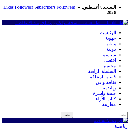
Likes
Followers
Subscribers
Followers
السبت,8 أغسطس,
2026
al-intifada - النسخة الإلكترونية لجريدة الانتفاضة
الرئيسية
جهوية
وطنية
دولية
سياسية
اقتصاد
مجتمع
السلطة الرابعة
قضايا المحاكم
ثقافة و فن
رياضية
صحة واسرة
كتاب الآراء
مغاربية
رياضية