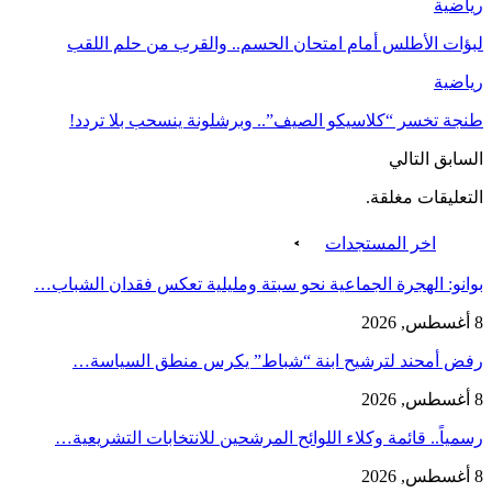
رياضية
لبؤات الأطلس أمام امتحان الحسم.. والقرب من حلم اللقب
رياضية
طنجة تخسر “كلاسيكو الصيف”.. وبرشلونة ينسحب بلا تردد!
السابق
التالي
التعليقات مغلقة.
اخر المستجدات
بوانو: الهجرة الجماعية نحو سبتة ومليلية تعكس فقدان الشباب…
8 أغسطس, 2026
رفض أمحند لترشيح ابنة “شباط” يكرس منطق السياسة…
8 أغسطس, 2026
رسمياً.. قائمة وكلاء اللوائح المرشحين للانتخابات التشريعية…
8 أغسطس, 2026