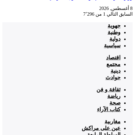
8 أغسطس, 2026
السابق
التالي
1 من 7٬296
جهوية
وطنية
دولية
سياسية
اقتصاد
مجتمع
دينية
حوادث
ثقافة و فن
رياضة
صحة
كتاب الآراء
مغاربية
عين على مراكش
السلطة الرابعة