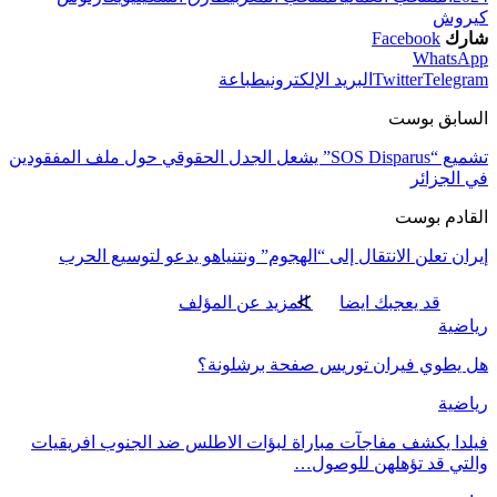
كيروش
شارك
Facebook
WhatsApp
Telegram
Twitter
البريد الإلكتروني
طباعة
السابق بوست
تشميع “SOS Disparus” يشعل الجدل الحقوقي حول ملف المفقودين
في الجزائر
القادم بوست
إيران تعلن الانتقال إلى “الهجوم” ونتنياهو يدعو لتوسيع الحرب
قد يعجبك ايضا
المزيد عن المؤلف
رياضية
هل يطوي فيران توريس صفحة برشلونة؟
رياضية
فيلدا يكشف مفاجآت مباراة لبؤات الاطلس ضد الجنوب افريقيات
والتي قد تؤهلهن للوصول…