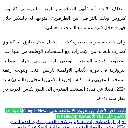
وأضاف الاتحاد أنه “أنهى التعاقد مع المدرب البرتغالي كارلوس
كيروش وذلك بالتراضي بين الطرفين”، متوجها له بالشكر خلال
جهوده خلال فترة عمله مع المنتخب العماني.
وإلى جانب مسيرته المتميزة كلاعب، يحفل سجل طارق السكيتيوي
كمدرب بالعديد من الإنجازات مع المنتخبات الوطنية من بينها على
الخصوص قيادته المنتخب الوطني المغربي إلى إحراز الميدالية
البرونزية في دورة الألعاب الأولمبية باريس 2024، وتتويجه رفقة
المنتخب المغربي بلقب كأس إفريقيا للاعبين المحليين (الشان) سنة
2024، فضلا عن قيادة المنتخب المغربي إلى الفوز بكأس العرب في
قطر سنة 2025.
تابعوا آخر الأخبار من جريدة الانتفاضة على Google News
تابعوا آخر
الأخبار على قناة الانتفاضة WhatsApp
أخبار الرياضة
إنجازات السكيتيوي
الاتحاد العماني لكرة القدم
الشان
2024
المنتخب العماني
المنتخب المغربي
طارق السكيتيوي
كارلوس