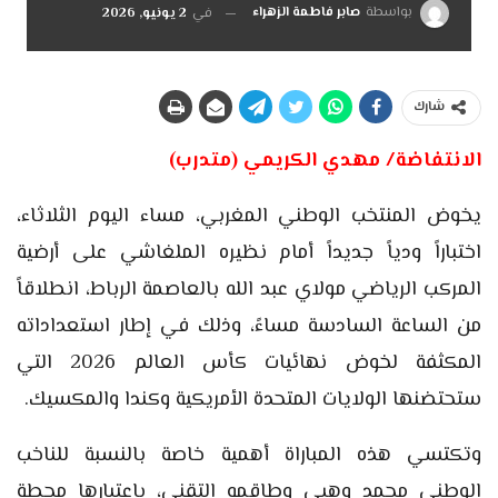
بواسطة
صابر فاطمة الزهراء
في
2 يونيو, 2026
شارك
الانتفاضة/ مهدي الكريمي (متدرب)
يخوض المنتخب الوطني المغربي، مساء اليوم الثلاثاء،
اختباراً ودياً جديداً أمام نظيره الملغاشي على أرضية
المركب الرياضي مولاي عبد الله بالعاصمة الرباط، انطلاقاً
من الساعة السادسة مساءً، وذلك في إطار استعداداته
المكثفة لخوض نهائيات كأس العالم 2026 التي
ستحتضنها الولايات المتحدة الأمريكية وكندا والمكسيك.
وتكتسي هذه المباراة أهمية خاصة بالنسبة للناخب
الوطني محمد وهبي وطاقمه التقني، باعتبارها محطة