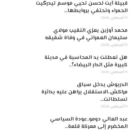
قبيلة آيت لحسن تحيي موسم تيدرگيت
الحمراء وتحتفي بروابطها…
9 أغسطس, 2026
محمد أوزين يعزي النقيب مولاي
سليمان العمراني في وفاة شقيقه
9 أغسطس, 2026
هل تعطلت يد المحاسبة في مدينة
كبيرة مثل الدار البيضاء؟..
9 أغسطس, 2026
الدريوش يدخل سباق
مراكش..الاستقلال يراهن عليه بدائرة
تسلطانت…
9 أغسطس, 2026
عبد العالي دومو..عودة السياسي
المخضرم إلى معركة قلعة…