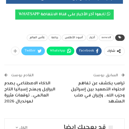
تابعوا آخر الأخبار على قناة الانتفاضة WHATSAPP
#news
أخبار
أسود الأطلس
رياضة
كأس العالم
Twitter
WhatsApp
Facebook
شارك
السابق بوست
القادم بوست
ترامب يكشف عن تفاهم
الذكاء الاصطناعي يصدم
لاحتواء التصعيد بين إسرائيل
البرازيل ويمنح إسبانيا التاج
وحزب الله.. وإيران في صلب
العالمي.. توقعات مثيرة
المشهد
لمونديال 2026
قد يعجبك ايضا
الكل