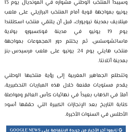
وسيبدأ المنتخب الوطني مشواره في المونديال يوم 13
يونيو بمواجهة قوية أمام المنتخب البرازيلي على ملعب
ميتلايف بمدينة نيويورك، قبل أن يلتقي منتخب اسكتلندا
يوم 19 يونيو في مدينة فوكسبورو بولاية
ماساتشوستس، ثم يختتم دور المجموعات بمواجهة
منتخب هايتي يوم 24 يونيو على ملعب مرسيدس-بنز
بمدينة أتلانتا.
وتتطلع الجماهير المغربية إلى رؤية منتخبها الوطني
يقدم مستويات مقنعة خلال هذه المباريات التحضيرية،
أملاً في الذهاب بعيداً في نهائيات كأس العالم ومواصلة
كتابة التاريخ بعد الإنجازات الكبيرة التي حققها أسود
الأطلس في السنوات الأخيرة.
تابعوا آخر الأخبار من جريدة الانتفاضة على GOOGLE NEWS