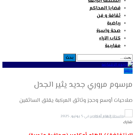
السلطة الرابعة
قضايا المحاكم
ثقافة و فن
رياضية
صحة واسرة
كتاب الآراء
مغاربية
وطنية
مرسوم مروري جديد يثير الجدل
صلاحيات أوسع وحجز وثائق المركبة يقلق السائقين
بواسطة
إلهام أوكادير
في
5 يونيو, 2025
شارك