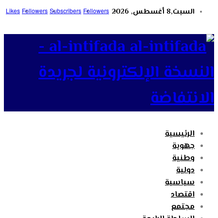
السبت,8 أغسطس, 2026
Followers
Subscribers
Followers
Likes
al-intifada -
النسخة الإلكترونية لجريدة
الانتفاضة
الرئيسية
جهوية
وطنية
دولية
سياسية
اقتصاد
مجتمع