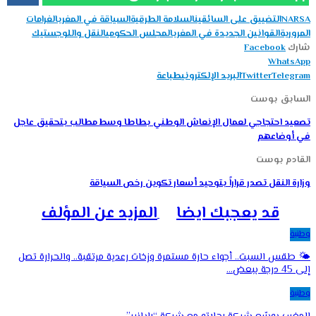
NARSA
التضييق على السائقين
السلامة الطرقية
السياقة في المغرب
الغرامات
المرورية
القوانين الجديدة في المغرب
المجلس الحكومي
النقل واللوجستيك
شارك
Facebook
WhatsApp
Telegram
Twitter
البريد الإلكتروني
طباعة
السابق بوست
تصعيد احتجاجي لعمال الإنعاش الوطني بطاطا وسط مطالب بتحقيق عاجل
في أوضاعهم
القادم بوست
وزارة النقل تصدر قراراً بتوحيد أسعار تكوين رخص السياقة
قد يعجبك ايضا
المزيد عن المؤلف
وطنية
🌤️ طقس السبت.. أجواء حارة مستمرة وزخات رعدية مرتقبة.. والحرارة تصل
إلى 45 درجة ببعض…
وطنية