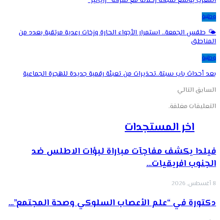
المغرب يوسّع شبكة رحلاته مع شركة “رايانير”
وطنية
🌤️ طقس الجمعة.. استمرار الأجواء الحارة وزخات رعدية مرتقبة بعدد من
المناطق
وطنية
بعد أحداث باب سبتة..تحذيرات من تعبئة رقمية جديدة للهجرة الجماعية
السابق
التالي
التعليقات مغلقة.
اخر المستجدات
فيلدا يكشف مفاجآت مباراة لبؤات الاطلس ضد
الجنوب افريقيات…
8 أغسطس, 2026
دكتورة في “علم الأعصاب السلوكي وصحة المجتمع”…