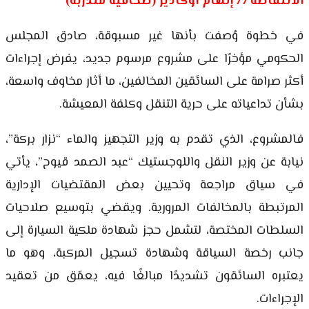
الانتفاضة // إلهام أوكادير (صحافية متدربة)
في خطوة وُصفت بأنها غير مسبوقة، صادق المجلس
الحكومي مؤخرًا على مشروع مرسوم جديد، يفرض إجراءات
أكثر صرامة على السائقين المخالفين، ما أثار مخاوف واسعة،
بشأن تداعياته على حرية التنقل وكلفة المعيشة.
فالمشروع، الذي تقدم به وزير التجهيز والماء “نزار بركة”،
نيابة عن وزير النقل واللوجستيك “عبد الصمد قيوح”، يأتي
في سياق مراجعة وتحيين بعض المقتضيات الإدارية
المرتبطة بالمخالفات المرورية. ويقضي بتوسيع صلاحيات
السلطات المختصة، لتشمل حجز شهادة ملكية السيارة إلى
جانب رخصة السياقة وشهادة تسجيل المركبة، وهو ما
يعتبره السائقون تشديدًا مبالغًا فيه، يعمّق من تعقيد
الإجراءات.