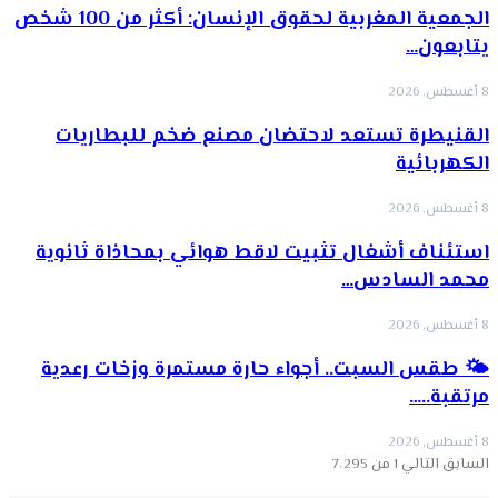
الجمعية المغربية لحقوق الإنسان: أكثر من 100 شخص
يتابعون…
8 أغسطس, 2026
القنيطرة تستعد لاحتضان مصنع ضخم للبطاريات
الكهربائية
8 أغسطس, 2026
استئناف أشغال تثبيت لاقط هوائي بمحاذاة ثانوية
محمد السادس…
8 أغسطس, 2026
🌤️ طقس السبت.. أجواء حارة مستمرة وزخات رعدية
مرتقبة..…
8 أغسطس, 2026
السابق
التالي
1 من 7٬295