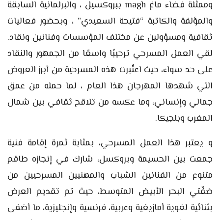
وممثلة فضاء ماغ magh ببروكسيل ، والبرلمانية السابقة
والمؤلفة والكاتبة “فتيحة السعيدي” ، وبحضور فعاليات
ثقافية ومسؤولين عن مختلف المؤسسات وفنانين ونقاد.
لقي العمل المسرحي ترحيبًا واسعًا من الجمهور والنقاد
على حد سواء، حيث اعتُبرت هذه المسرحية من أبرز العروض
التي شهدها المهرجان هذا العام ، لما حمله من عمق
جمالي وإنساني، وما عكسه من تلاقح ثقافي بين شمال
المغرب وبلجيكا.
و يعتبر هذا العمل المسرحي، بمثابة ثمرة إقامة فنية
جمعت بين الحسيمة وبروكسل، شارك في إنجازه طاقم
متنوع من الفنانين الشباب والمهنيين المسرحيين من
ضفّتي البحر الأبيض المتوسط، حيث تم تقديم العرض
بثنائية لغوية أمازيغية وعربية، فرنسية وإنجليزية، ما أضفى