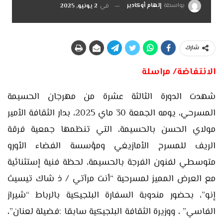
بواسطة
إلهام أوكادير
في
2 يونيو, 2025
شارك
الانتفاضة/ مراسلة
شهدت الدورة الثالثة عشرة من مهرجان الحسيمة
المسرحي، يومه الجمعة 30 ماي 2025، بدار الثقافة الأمير
مولاي الحسن بالحسيمة، التي تنظمها جمعية فرقة
الريف للمسرح الأمازيغي ومؤسسة الفضاء الأورو
متوسطي لفنون الفرجة بالحسيمة، لحظة فنية إستثنائية
مع العرض المميز لمسرحية “أنت مرآتي / ذ شاك تيسيث
إنو”، بحضور مندوبة السفارة البلجيكية بالرباط “شيراز
الفاسي” ، ووزيرة الثقافة البلجيكية سابقا :فضيلة لعنان”،