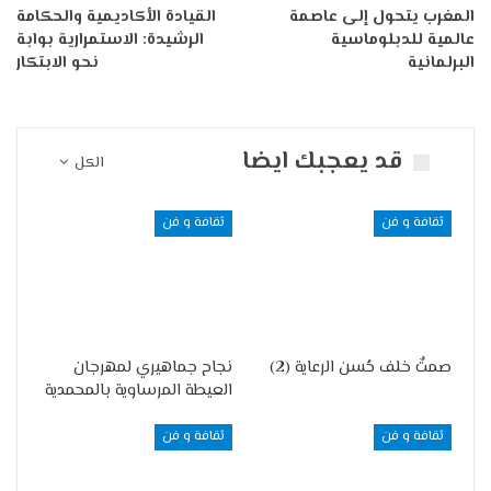
المغرب يتحول إلى عاصمة
القيادة الأكاديمية والحكامة
عالمية للدبلوماسية
الرشيدة: الاستمرارية بوابة
البرلمانية
نحو الابتكار
قد يعجبك ايضا
الكل
ثقافة و فن
ثقافة و فن
صمتٌ خلف حُسن الرعاية (2)
نجاح جماهيري لمهرجان
العيطة المرساوية بالمحمدية
ثقافة و فن
ثقافة و فن