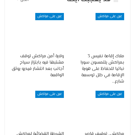
الكل
عين على مراكش
عين على مراكش
ملاك إقامة نفيس 3
ولاية أمن مراكش توقف
بمراكش يلتمسون سورا
مشتبها فيه بابتزاز سياح
نباتيا للحفاظ على هوية
أجانب بعد انتشار فيديو يوثق
الإقامة في ظل توسعة
الواقعة
شارع…
عين على مراكش
عين على مراكش
مراكش.. توقيف قاصر
الشرطة القضائية لمراكش