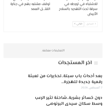
للاشتباه في تورطه في
توقف مشتبه بهم في جناية
سرقة تحت التهديد بالسلاح
القتـ.ـل العمد
الأبيض
السابق
التالي
التعليقات مغلقة.
اخر المستجدات
بعد أحداث باب سبتة..تحذيرات من تعبئة
رقمية جديدة للهجرة…
7 أغسطس, 2026
دون خسائر بشرية..شاحنة تثير الرعب
وسط سكان سيدي البرنوصي