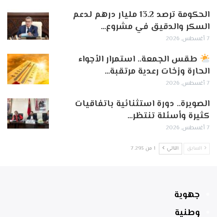
الحكومة ترصد 13.2 مليار درهم لدعم
السكر والدقيق في مشروع…
7 أغسطس, 2026
طقس الجمعة.. استمرار الأجواء
الحارة وزخات رعدية مرتقبة…
7 أغسطس, 2026
الصويرة.. دورة استثنائية باتفاقيات
كثيرة وأسئلة تنتظر…
7 أغسطس, 2026
السابق
التالي
1 من 7٬293
جهوية
وطنية