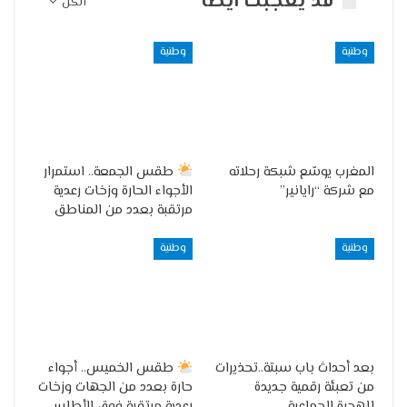
قد يعجبك ايضا
الكل
وطنية
وطنية
المغرب يوسّع شبكة رحلاته
طقس الجمعة.. استمرار
مع شركة “رايانير”
الأجواء الحارة وزخات رعدية
مرتقبة بعدد من المناطق
وطنية
وطنية
بعد أحداث باب سبتة..تحذيرات
طقس الخميس.. أجواء
من تعبئة رقمية جديدة
حارة بعدد من الجهات وزخات
للهجرة الجماعية
رعدية مرتقبة فوق الأطلس