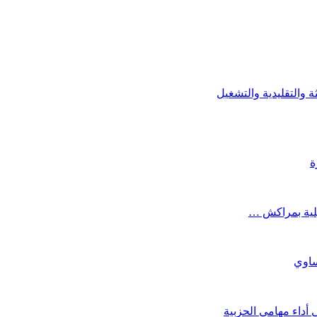
 والتقليدية والتشغيل
ة
يلية بمراكش …
ساوي
 أداء مهامي الحزبية