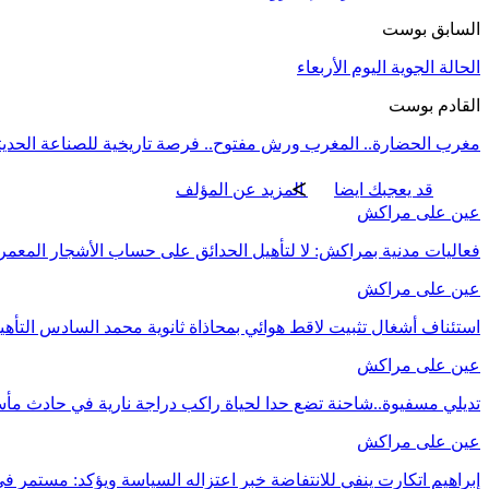
السابق بوست
الحالة الجوية اليوم الأربعاء
القادم بوست
مغرب الحضارة.. المغرب ورش مفتوح.. فرصة تاريخية للصناعة الحديثة
قد يعجبك ايضا
المزيد عن المؤلف
عين على مراكش
فعاليات مدنية بمراكش: لا لتأهيل الحدائق على حساب الأشجار المعمر
عين على مراكش
استئناف أشغال تثبيت لاقط هوائي بمحاذاة ثانوية محمد السادس التأه
عين على مراكش
تديلي مسفيوة..شاحنة تضع حدا لحياة راكب دراجة نارية في حادث مأ
عين على مراكش
إبراهيم اتكارت ينفي للانتفاضة خبر اعتزاله السياسة ويؤكد: مستمر في