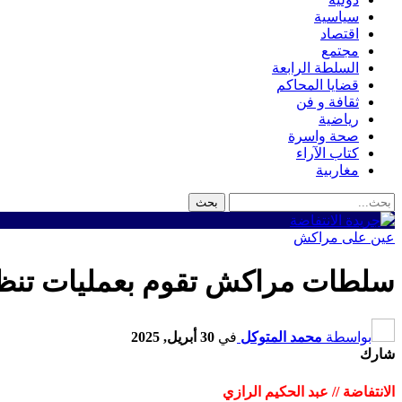
سياسية
اقتصاد
مجتمع
السلطة الرابعة
قضايا المحاكم
ثقافة و فن
رياضية
صحة واسرة
كتاب الآراء
مغاربية
عين على مراكش
سلطات مراكش تقوم بعمليات تنظي
بواسطة
محمد المتوكل
في
30 أبريل, 2025
شارك
الانتفاضة // عبد الحكيم الرازي