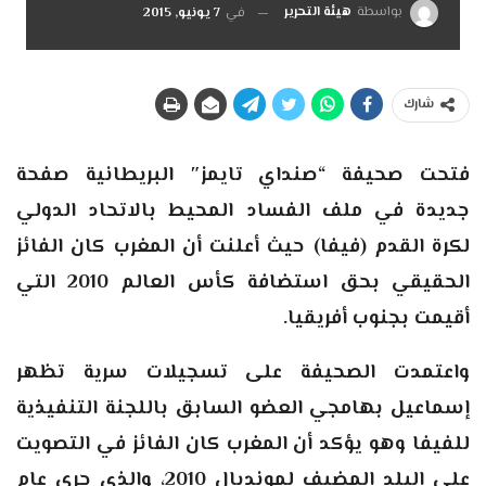
بواسطة
هيئة التحرير
في
7 يونيو, 2015
شارك
فتحت صحيفة “صنداي تايمز″ البريطانية صفحة
جديدة في ملف الفساد المحيط بالاتحاد الدولي
لكرة القدم (فيفا) حيث أعلنت أن المغرب كان الفائز
الحقيقي بحق استضافة كأس العالم 2010 التي
أقيمت بجنوب أفريقيا.
واعتمدت الصحيفة على تسجيلات سرية تظهر
إسماعيل بهامجي العضو السابق باللجنة التنفيذية
للفيفا وهو يؤكد أن المغرب كان الفائز في التصويت
على البلد المضيف لمونديال 2010، والذي جرى عام