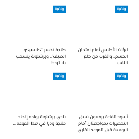
رياضية
رياضية
لبؤات الأطلس أمام امتحان
طنجة تخسر “كلاسيكو
الحسم.. والقرب من حلم
الصيف”.. وبرشلونة ينسحب
اللقب
بلا تردد!
رياضية
رياضية
أسود القاعة يرفعون نسق
نادي برشلونة يواجه إتحاد
التحضيرات بمواجهتان أمام
طنجة وديا في هذا الموعد …
البوسنة قبل الموعد القاري