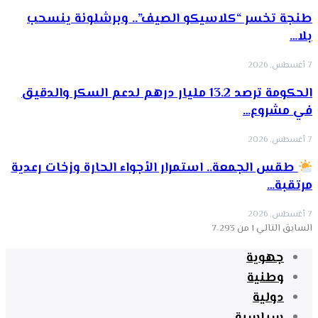
طنجة تخسر “كلاسيكو الصيف”.. وبرشلونة ينسحب
بلا…
7 أغسطس, 2026
الحكومة ترصد 13.2 مليار درهم لدعم السكر والدقيق
في مشروع…
7 أغسطس, 2026
طقس الجمعة.. استمرار الأجواء الحارة وزخات رعدية
مرتقبة…
7 أغسطس, 2026
السابق
التالي
1 من 7٬293
جهوية
وطنية
دولية