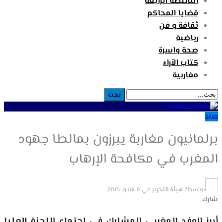
السلطة الرابعة
قضايا المحاكم
ثقافة و فن
رياضية
صحة واسرة
كتاب الآراء
مغاربية
دولية
برلمانيون مغاربة يبرزون بمالطا جهود
المغرب في مكافحة الإرهاب
بواسطة
هيئة التحرير
في
6 مايو, 2015
شارك
أبرز الوفد المغربي المشارك في اجتماع اللجنة العليا