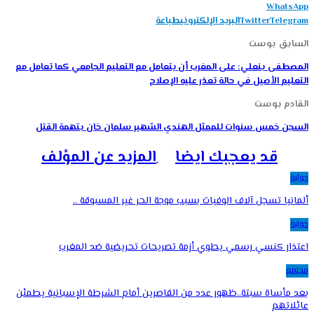
WhatsApp
Telegram
Twitter
البريد الإلكتروني
طباعة
السابق بوست
المصطفى بنعلي: على المغرب أن يتعامل مع التعليم الجامعي كما تعامل مع
التعليم الأصيل في حالة تعذر عليه الإصلاح
القادم بوست
السجن خمس سنوات للممثل الهندي الشهير سلمان خان بتهمة القتل
قد يعجبك ايضا
المزيد عن المؤلف
دولية
ألمانيا تسجل آلاف الوفيات بسبب موجة الحر غير المسبوقة ..
دولية
اعتذار كنسي رسمي يطوي أزمة تصريحات تحريضية ضد المغرب
مجتمع
بعد مأساة سبتة..ظهور عدد من القاصرين أمام الشرطة الإسبانية يطمئن
عائلاتهم