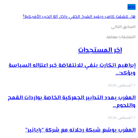
دولية
هل كشفت كامب ديفيد الشرخ الخفي داخل آلة الحرب الأمريكية؟
السابق
التالي
التعليقات مغلقة.
اخر المستجدات
إبراهيم اتكارت ينفي للانتفاضة خبر اعتزاله السياسة
ويؤكد:…
7 أغسطس, 2026
المغرب يمدد التدابير الجمركية الخاصة بواردات القمح
واللحوم…
7 أغسطس, 2026
المغرب يوسّع شبكة رحلاته مع شركة “رايانير”