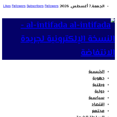
الجمعة,7 أغسطس, 2026
Followers
Subscribers
Followers
Likes
al-intifada -
النسخة الإلكترونية لجريدة
الانتفاضة
الرئيسية
جهوية
وطنية
دولية
سياسية
اقتصاد
مجتمع