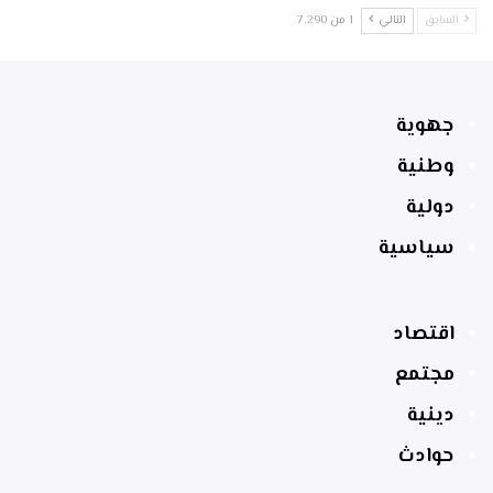
السابق
التالي
1 من 7٬290
جهوية
وطنية
دولية
سياسية
اقتصاد
مجتمع
دينية
حوادث