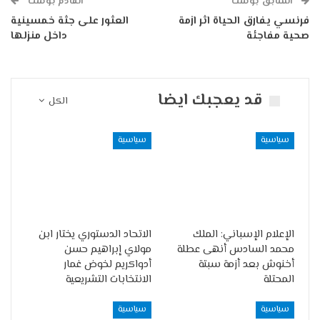
السابق بوست
القادم بوست
فرنسي يفارق الحياة اثر ازمة
العثور على جثة خمسينية
صحية مفاجئة
داخل منزلها
قد يعجبك ايضا
الكل
سياسية
سياسية
الإعلام الإسباني: الملك
الاتحاد الدستوري يختار ابن
محمد السادس أنهى عطلة
مولاي إبراهيم حسن
أخنوش بعد أزمة سبتة
أدواكريم لخوض غمار
المحتلة
الانتخابات التشريعية
سياسية
سياسية