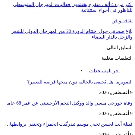
أكثر من 45 ألف متفرج يختتمون فعاليات المهرجان المتوسطي
للناظور في أجواء استثنائية
ثقافة و فن
بلاغ صحافي حول اختتام الدورة 20 من المهرجان الدولي للشعر
والزجل بالدار البيضاء
السابق
التالي
التعليقات مغلقة.
اخر المستجدات
الصويرة.. هل يُحتفى بالجالية دون منحها فرصة للتعبير؟
9 أغسطس, 2026
وفاة خورخي ميسي والد ووكيل النجم الأرجنتيني عن عمر 68 عاما
9 أغسطس, 2026
قبيلة آيت لحسن تحيي موسم تيدرگيت الحمراء وتحتفي بروابطها…
9 أغسطس, 2026