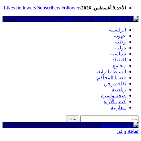
Likes
Followers
Subscribers
Followers
الأحد,9 أغسطس, 2026
al-intifada - النسخة الإلكترونية لجريدة الانتفاضة
الرئيسية
جهوية
وطنية
دولية
سياسية
اقتصاد
مجتمع
السلطة الرابعة
قضايا المحاكم
ثقافة و فن
رياضية
صحة واسرة
كتاب الآراء
مغاربية
ثقافة و فن