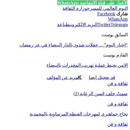
الأخبار على قناة الانتفاضة WhatsApp
اليوم العالمي للمسرح
وزارة الثقافة
شارك
Facebook
WhatsApp
Telegram
Twitter
البريد الإلكتروني
طباعة
السابق بوست
“اخبار اليوم”… حفلات شذوذ بالدار البيضاء في عز رمضان
القادم بوست
الامن يحبط عملية تهريب المخدرات بالبيضاء
قد يعجبك ايضا
المزيد عن المؤلف
ثقافة و فن
صمتٌ خلف حُسن الرعاية (2)
ثقافة و فن
نجاح جماهيري لمهرجان العيطة المرساوية بالمحمدية
ثقافة و فن