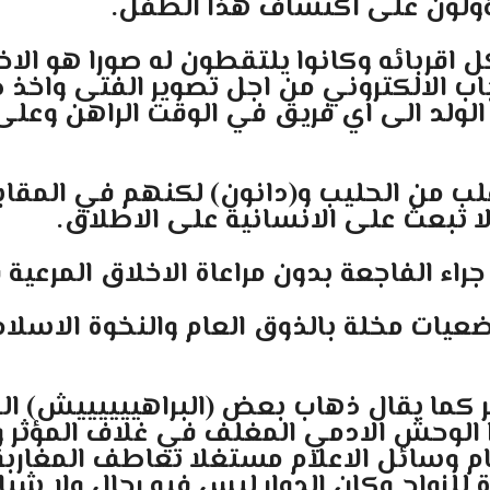
ولون على اكتشاف هذا الطفل.
قربائه وكانوا يلتقطون له صورا هو الاخر
باب الالكتروني من اجل تصوير الفتى واخذ
الولد الى اي فريق في الوقت الراهن وعلى ا
ب من الحليب و(دانون) لكنهم في المقابل
لا تبعث على الانسانية على الاطلاق.
ء الفاجعة بدون مراعاة الاخلاق المرعية ف
يات مخلة بالذوق العام والنخوة الاسلام
لدهر كما يقال ذهاب بعض (البراهييييييش)
 الوحش الادمي المغلف في غلاف المؤثر وا
ام وسائل الاعلام مستغلا تعاطف المغاربة 
لزواج وكان الدوار ليس فيه رجال ولا شباب؟