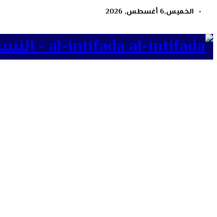
الخميس,6 أغسطس, 2026
al-intifada - النسخة الإلكترونية لجريدة الانتفاضة