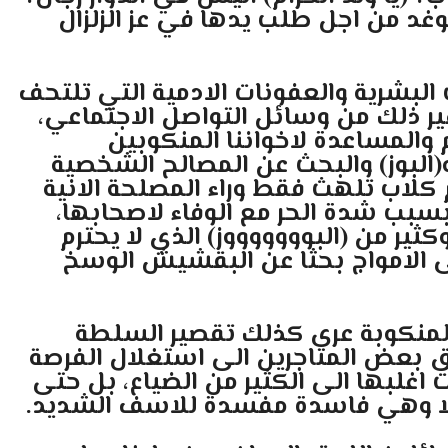
وغد من اجل طلب يدها في عز الزلزال
البشرية والعفونات الادمية التي تلتحف
ير ذلك من وسائل التواصل الاجتماعي،
المساعدة لاخواننا المنكوبين
لبوز) والبحث عن المصالح الشخصية
كلاب تلهث فقط وراء المصلحة الانية
سبب شدة الحر مع الوفاء لاصحابها،
ثير من (البوووووووز) الذي لا يحترم
لى الامواج بحثا عن البقشيش الوسخ
المنكوبة عرى كذلك تقصير السلطة
 بعض المتاجرين الى استغلال الفرصة
ت اغلبها الى الكثير من الضياع، بل حتى
 الا وهي فاسدة مفسدة للاسف الشديد.