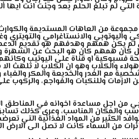
التي لم تبلغ الحلم بعد وجئت انت ايها ال
ن مجموعة من العاهات المستديمة والكوارث 
ي واليوتوبي والانستاغرامي والتويتري وغ
ن لم يكن همهم وهدفهم هو تقديم الدعم و
 كان همهم كان هو البحث عن الشهرة و(ا
ة فسبوكية او قناة على اليوتيب وكانهم 
اء والكلاب وهو ان الكلاب لا تلهث الا ب
صية مع الغدر والخديعة والمكر والغباء وك
ن الازمات وللنكبات والفواجع، والركوب ع
ربي من اجل مساعدة اخوانه في المناطق 
اسب والمكان المناسب، وعرى كذلك تسابق
توافد الكثير من المواد الغذائية التي تعرض
ائرات من السماء كانت لا تصل الى الارض