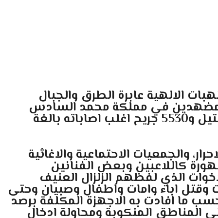
بات الالهية عابرة الطرق والجبال
 والمضهدين في مملكة محمد السادس
بسبب الزلزال المدمر الذي ضرب المغرب عموما واقليم الحوز خاصة مخلفا وراءه 2901 قتيل و5530 جريح اغلب اصاباته بالغة
ار، والجمعيات الاحتماعية والاغاثية
ورة كاللاعبين وبعض الفنانين
خوات الذي لفظهم الزلزال العنيف
 وقتل اباء وامات واطفال وصبيان وحتى
لذي بلغ 7.1 درجات وفق سلم ريشتر حسب ما افادت به الاجهزة المكلفة برصد
لى المناطق المنكوبة ومحاولة ادخال