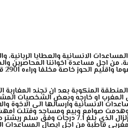
اعدات الانسانية والعطايا الربانية، واله
قة، من اجل مساعدة اخواننا المحاصرين
نطقة المنكوبة بعد ان تجند المغاربة الاحر
 المغرب او خارجه وبعض الشخصيات المشه
دات الانسانية وارسالها الى الاخوة والا
زل وهدمت صوامع وبيع ومساجد وقتلت امهت
الحيوانات لم تسلم هي الاخرى من قوة الزلزال ا
 المغربي قاطبة من اجل ايصال المساعدات ا