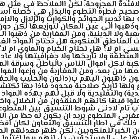
فئدة المجروحة، لكن االملاحظ في مثل هذه 
صحيح فطرة التطوع والبذل هي خصلة اسلا
ها تدبير الجوائح والكوارث والزلازل والاز
وذهبوا الى عين المكان لتوزيعها لكن دون
عية ولا الدينية، ومن المغاربة من ذهبوا ا
 المناطق المنكوبة هل تحتاج المواد الغذا
فسي ام لا؟ هل تحتاج الخيام والماوي ام ل
طقة ولا تاريخها ولا جغرافيتها ولا عاداته
بة لاكل اموال الناس بالباطل وسرقة المو
عها من بعد، ومن المغاربة من وزعوا الموا
ن ذاهبون اليهم ب(دانون والحليب والحفا
اع ولها تاريخ صلاحية محدود فاذا بها تكت
ية) والتقليدية ولا قبل لهم بهذه المواد 
عملوا فيها كانهم المنقذون من الضلال و
 تام لادنى شروط التنسيق بين المتطوع
لمغربي المتطوع يريد ان يكون له حظ من ال
 ذلك في اطار التنسيق والتعاون لكان افض
ن الخير للمنكوبين، لكن ظهر معدنهم الص
ها على المستحقين، بل انهم ربما اغتنوا 