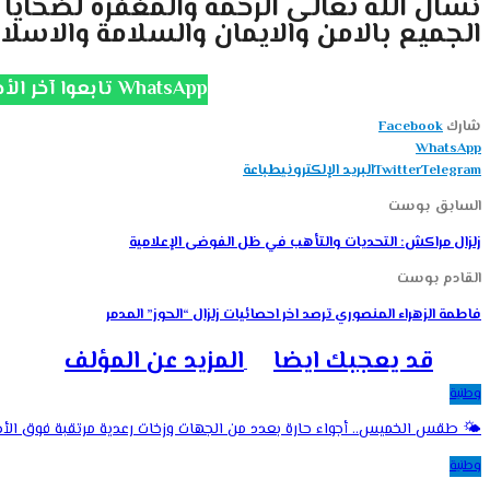
نسال الله تعالى الرحمة والمغفرة لضحايا 
الجميع بالامن والايمان والسلامة والاسلا
تابعوا آخر الأخبار على قناة الانتفاضة WhatsApp
شارك
Facebook
WhatsApp
Telegram
Twitter
البريد الإلكتروني
طباعة
السابق بوست
زلزال مراكش: التحديات والتأهب في ظل الفوضى الإعلامية
القادم بوست
فاطمة الزهراء المنصوري ترصد اخر احصائيات زلزال “الحوز” المدمر
قد يعجبك ايضا
المزيد عن المؤلف
وطنية
🌤️ طقس الخميس.. أجواء حارة بعدد من الجهات وزخات رعدية مرتقبة فوق ا
وطنية