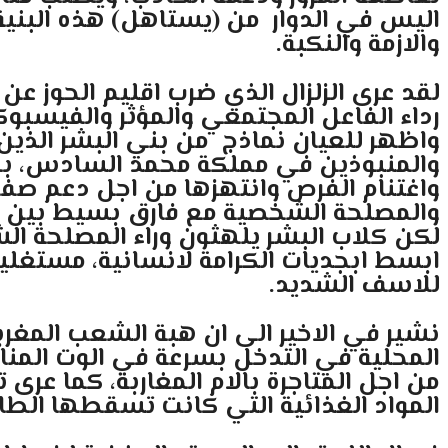
اليس في الدوار من (يستاهل) هذه البنية 
والازمة والنكبة.
لقد عرى الزلزال الذي ضرب اقليم الحوز ع
رداء الفاعل المجتمعي والمؤثر والفيسبوك
واظهر للعيان نماذج من بني البشر الذي
والمنبوذين في مملكة محمد السادس، بل
واغتنام الفرص وانتهزها من اجل دعم صفح
والمصلحة الشخصية مع فارق بسيط بين هول
لكن كلاب البشر يلهثون وراء المصلحة الشخ
ابسط ابجديات الكرامة لانسانية، مستغلي
للاسف الشديد.
نشير في الاخير الى ان هبة الشعب المغ
المحلية في التدخل بسرعة في الوت المن
من اجل المتاجرة بالام المغاربة، كما عرى 
المواد الغذائية التي كانت تسقطها الط