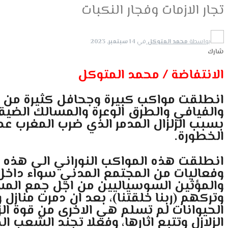
تجار الازمات وفجار النكبات
بواسطة
محمد المتوكل
في
14 سبتمبر, 2023
شارك
الانتفاضة / محمد المتوكل
انطلقت مواكب كبيرة وجحافل كثيرة من المس
والفيافي والطرق الوعرة والمسالك الضي
الخطورة.
انطلقت هذه المواكب النوراني الى هذه الم
وفعاليات من المجتمع المدني سواء داخل
والمؤثين السوسياليين من اجل جمع المساع
وتركهم (ربنا خلقتنا)، بعد ان دمرت منا
الزلازل وتتبع اثارها، وفعلا تجند الشعب