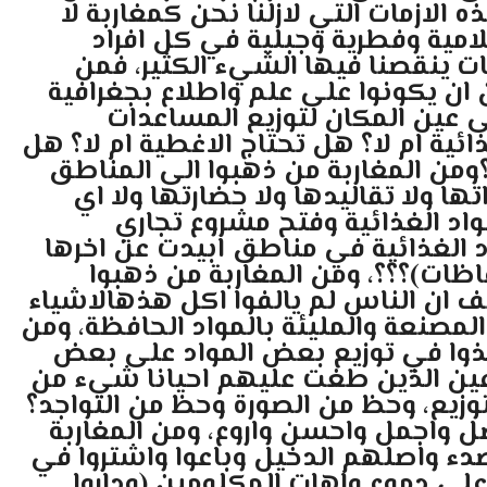
الازمات التي لازلنا نحن كمغاربة لا
مية وفطرية وجبلية في كل افراد
مات ينقصنا فيها الشيء الكثير، فمن
 ان يكونوا على علم واطلاع بجغرافية
لى عين المكان لتوزيع المساعدات
ئية ام لا؟ هل تحتاج الاغطية ام لا؟ هل
ا؟ومن المغاربة من ذهبوا الى المناطق
ا ولا تقاليدها ولا حضارتها ولا اي
اد الغذائية وفتح مشروع تجاري
د الغذائية في مناطق ابيدت عن اخرها
ظات)؟؟؟، ومن المغاربة من ذهبوا
شف ان الناس لم يالفوا اكل هذهالاشياء
المصنعة والمليئة بالمواد الحافظة، ومن
اخذوا في توزيع بعض المواد على بعض
ين الذين طغت عليهم احيانا شيء من
توزيع، وحظ من الصورة وحظ من التواجد؟
ل واجمل واحسن واروع، ومن المغاربة
دء واصلهم الدخيل وباعوا واشتروا في
على دموع واهات المكلومين (وداروا