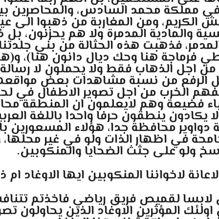
في مملكة محمد السادس، والمحاصرين بين
يش الكريم، ومن المغاربة من ذهبوا الى 
نفسية والمادية المدمرة ولا هم يحزنون، بل
المدمر، فذهبت هذه الحثالة من بني جلدتنا
 فرماجة هنا وحك ديال دانون هنا)، و(هان
ن اجل الذهاب فقط ولا يحملون لا رسالة 
 اجل الرفع من نسبة مشاهدات بعض مواقعه
فهم الخرب من اجل تصوير الاطفال في لحظ
اء فضيعة وهم لايعلمون ان المنطقة محافظ
 يكادون ينطقون حرفا واحدا باللغة العربية
 دواوير محافظة جدا، هؤلاء المسعورين با
ة في اظهار الذات ولو في غير محلها، والا
خ ولو على جثث الضحايا والمنكوبين.
نة لاخواننا المنكوبين ايها الاوغاد ام ذ
 لابسا لقميص فريق رياضي فاخذتم تتناف
 اولئك المؤثرين الاوغاد الذين يحاولون ت