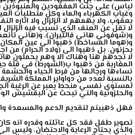
لباس) على جثث المفقودين والمنبوذين 
وغياب الكهرباء والماء وكل متطلبات الع
يعقوب، ولا يهمهم لا الزلزال ولا اثاره ال
لا تقل عن العنف الذي تسبب فيه الزلزال 
و(شوفوني هاني فالتيران)، و(هاني تانعطي
و(هوما المساخط) ذهبوا الى عين المكان م
يحزنون، بل ذهبوا الى (ولاد الحرام) من
لا تجدهم هنا وهناك الا وهم يحملون هات
المغاربة من ذهبوا ب(الشورط) في قلة حي
نساءها ورجالها من فرط الحياء والحشمة لا
بالنسبة لعدد من دواواير المملكة الشريفة
لمستوى نفسي منحط يعبر عن الرغبة الجامح
والحلزونية والتي تبحث عن البقشيش الوس
فهل ذهببتم لتقديم الدعم والمسعدة والاعا
تصوير طفل فقد كل عائلته وقدره انه كان
والذي يحتاج الرعاية والاحتضان، وليس الى