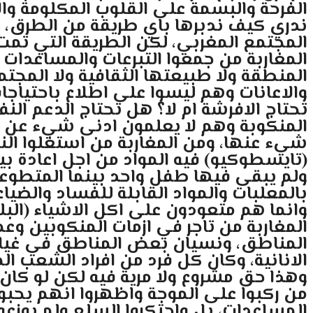
الفرحة والبسمة على القلوب المكلومة والا
ندري كيف ندبرها باي طريقة من الطرق، 
المجتمع المغربي، لكن الطريقة التي تمت ب
المغاربة من جمعوا التبرعات والمساعدات 
المنطقة ولا طبيعتها الثقافية ولا المجتم
والاعانات وهم ليسوا على اطلاع باحتياجات
تحتاج الافرشة ام لا؟ هل تحتاج الدعم الن
المنكوبة وهم لا يعلمون ادنى شيء عن المن
شيء عنها، ومن المغاربة من استغلوا النك
(تايسطوكيو) فيه المواد من اجل اعادة بي
ولم يبقى فيها طفل واحد بينما المتطوعو
بالمعلبات والمواد القابلة للفساد والضي
وانما هم متعودون على اكل الاشياء (البلد
المغاربة من تاجر في ازمات المنكوبين و
المناطق، ونسيان بعض المناطق في غياب
الانانية، وكان كل فرد من افراد الشعب ا
وهذا حق مشروع ولا مرية فيه لكن لو كان
من ركبوا على الموجة واظهروا انهم يحبو
المساعدات، بل واحتكروا السلع ولم يوزعو