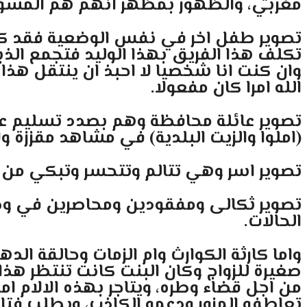
مغربي، والظهور بمظهر انهم هم المسؤ
تصوير طفل اخر في نفس الوضعية فقد كل ا
تكلف هذا الفريق بهذا الوليد فتجمع الذ
وان كنت انا شخصيا لا احبذ ان ينتقل هذا 
الله امرا كان مفعولا.
تصوير عائلة محافظة وهم بصدد تسليم عل
(املوا والزيت البلدية) في مشاهد مقززة و
تصوير اسر وهي تتالم وتتحسر وتبكي من جرا
تصوير ثكالى ومفقودين ومحاصرين في وضع
الحالات.
واما كارثة الكوارث وام الزمات وحالقة ا
صغيرة للزواج وكان البنت كانت تنتظر هذا
من اجل قضاء وطره، ويتاجر بهذه الالام ام
تعاطفه المزور ودعمه الكاذب، ويطلب فتاة ل