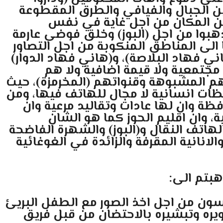
 الجبال والفيافي والطرق المقطوعة
عين المكان من اجل غاية في نفس
 ذهبوا من اجل (البوز) وخلق فوضى عارمة
 الى المناطق المنكوبة من اجل التصاور
ي فهاد البلاصة)، و(هاني فهاد الدوار)
مجتمعية ولا قيمة اضافية ولا هم
م المشبوهة وقنواتهم (المخرمزة)، حيث
ات انسانية لا مجال للهاتف فيها، ومن
ة وان لها عادات وتقاليد مرعية وان
، وان اقليم الحوز كما هو الشان
لهاتف النقال و(البوز) والشهرة الفاضحة
نانية المقرفة والزائدة في الغوغائية
هبتم الى:
سون من اجل اخذ الصور مع الطفل البريئ
صويره وتبشيره بالاحتضان من قبل فريق