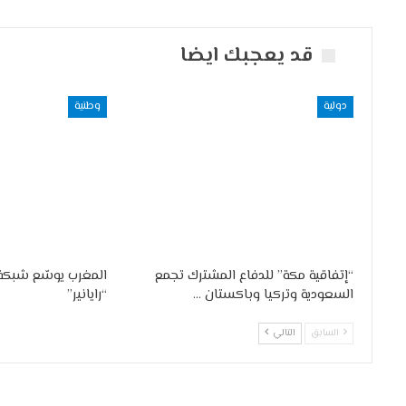
قد يعجبك ايضا
دولية
وطنية
“إتفاقية مكة” للدفاع المشترك تجمع
المغرب يوسّع شبكة 
السعودية وتركيا وباكستان …
“رايانير”
السابق
التالي