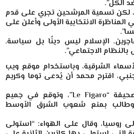
د الكل”.
ت، لكن تسمية المرشحين تجري على قدم
 المناظرة الانتخابية الأولى وأعلن على
سا”.
رين. الإسلام ليس دينًا بل سياسة.
بالنظام الاجتماعي”.
أسماء الشرقية، وباستخدام موقع ويب
جنبي، اقترح محمد أن يُدعى توما وكريم
كتب زمور لسنوات عديدة مقالات لصحيفة “Le Figaro”، وتوقع في جميع
ة” وطالب بمنع شعوب الشرق الأوسط
لى روسيا، وقال على الهواء: “استولى
 التي استولى بها كاترين الثانية على