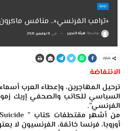
دولية
«ترامب الفرنسي».. منافس ماكرون ي
بواسطة
هيئة التحرير
في
11 نوفمبر, 2021
شارك
الانتفاضة
ترحيل المهاجرين، وإعطاء العرب أسماء أ
السياسي للكاتب والصحفي إريك زمور 
الفرنسي”.
أوروبا، فرنسا خائفة، الفرنسيون لا يعت