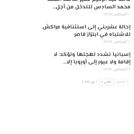
محمد السادس للتدخل من أجل…
7 أغسطس, 2026
إحالة عشريني إلى استئنافية مراكش
للاشتباه في ابتزاز قاصر
7 أغسطس, 2026
إسبانيا تشدد لهجتها وتؤكد: لا
إقامة ولا عبور إلى أوروبا إلا…
7 أغسطس, 2026
السابق
التالي
1 من 7٬293