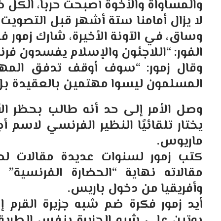
والمساواة والأخوة أصبحت حربا، الكل ض
لا يزال أمامنا ستة أشهر قبل التصوي
وساق، في الآونة الأخيرة، شارك زمور في
الفور: “اللاجئون والإسلام يفسدون فرن
وقال زمور: “سوف أوقف تدفق المهاج
المسلمون ليسوا مهتمين بالعقيدة بل 
وصل الأمر إلى حد أنه طالب بحظر ال
يختار تلقائيًا النظير الفرنسي لاسم أ
ماريوس.
مقالاته نهاية “الحضارة الفرنسي
وأفريقيا من دخول باريس.
أيد زمور فكرة ضم شبه جزيرة القرم إ
بوتين على شبه الجزيرة بنفس الطريقة