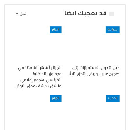
قد يعجبك ايضا
الكل
مغاربية
الجزائر
حين تتحول الاستفزازات إلى
الجزائر تُشهر أقلامها في
ضجيج عابر… ويبقى الحق ثابتًا
وجه وزير الداخلية
الفرنسي..هجوم إعلامي
منسّق يكشف عمق التوتر…
المغرب
الجزائر