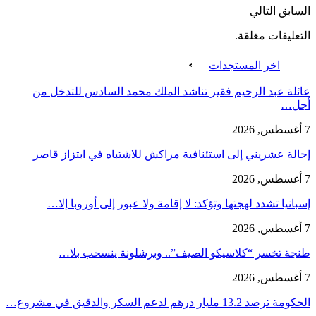
السابق
التالي
التعليقات مغلقة.
اخر المستجدات
عائلة عبد الرحيم فقير تناشد الملك محمد السادس للتدخل من
أجل…
7 أغسطس, 2026
إحالة عشريني إلى استئنافية مراكش للاشتباه في ابتزاز قاصر
7 أغسطس, 2026
إسبانيا تشدد لهجتها وتؤكد: لا إقامة ولا عبور إلى أوروبا إلا…
7 أغسطس, 2026
طنجة تخسر “كلاسيكو الصيف”.. وبرشلونة ينسحب بلا…
7 أغسطس, 2026
الحكومة ترصد 13.2 مليار درهم لدعم السكر والدقيق في مشروع…