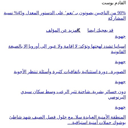
القادم بوست
90% من الناخبين يصوتون بـ ’نعم’ على الدستور المعدل و45% نسبة
المشاركة
قد يعجبك ايضا
المزيد عن المؤلف
جهوية
إسبانيا تشدد لهجتها وتؤكد: لا إقامة ولا عبور إلى أوروبا إلا بالصيغة
القانونية
جهوية
الصويرة.. دورة استثنائية باتفاقيات كثيرة وأسئلة تنتظر الأجوبة
جهوية
دون خسائر بشرية..شاحنة تثير الرعب وسط سكان سيدي
البرنوصي
جهوية
‏المنطقة الأمنية العيايدة سلا..مع حلول فصل الصيف شهد شاطئ
بوشوك حملات أمنية استباقية…