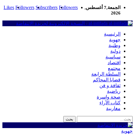
Likes
Followers
Subscribers
Followers
الجمعة,7 أغسطس,
2026
al-intifada - النسخة الإلكترونية لجريدة الانتفاضة
الرئيسية
جهوية
وطنية
دولية
سياسية
اقتصاد
مجتمع
السلطة الرابعة
قضايا المحاكم
ثقافة و فن
رياضية
صحة واسرة
كتاب الآراء
مغاربية
جهوية