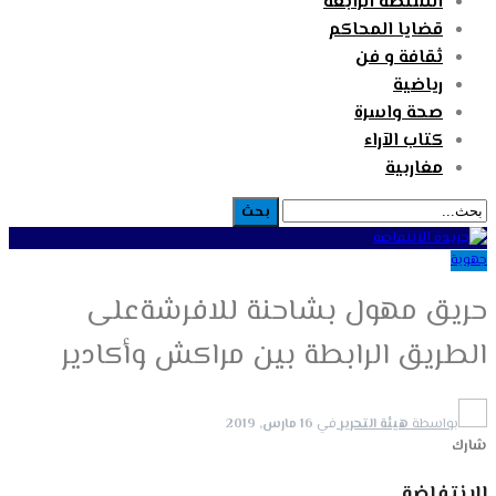
السلطة الرابعة
قضايا المحاكم
ثقافة و فن
رياضية
صحة واسرة
كتاب الآراء
مغاربية
جهوية
حريق مهول بشاحنة للافرشةعلى
الطريق الرابطة بين مراكش وأكادير
بواسطة
هيئة التحرير
في
16 مارس, 2019
شارك
الانتفاضة