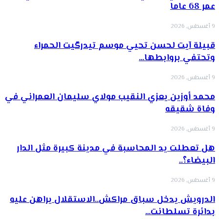
عمر 68 عاما
9 أغسطس, 2026
قبيلة آيت لحسن تحيي موسم تيدرگيت الحمراء
وتحتفي بروابطها…
9 أغسطس, 2026
محمد أوزين يعزي النقيب مولاي سليمان العمراني في
وفاة شقيقه
9 أغسطس, 2026
هل تعطلت يد المحاسبة في مدينة كبيرة مثل الدار
البيضاء؟..
9 أغسطس, 2026
الدرويش يدخل سباق مراكش..الاستقلال يراهن عليه
بدائرة تسلطانت…