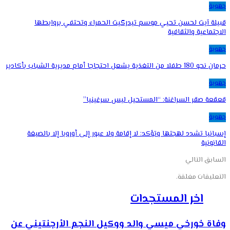
جهوية
قبيلة آيت لحسن تحيي موسم تيدرگيت الحمراء وتحتفي بروابطها
الاجتماعية والثقافية
جهوية
حرمان نحو 180 طفلا من التغذية يشعل احتجاجا أمام مديرية الشباب بأكادير
جهوية
قعقعة صقر السراغنة: “المستحيل ليس سرغينيا”
جهوية
إسبانيا تشدد لهجتها وتؤكد: لا إقامة ولا عبور إلى أوروبا إلا بالصيغة
القانونية
السابق
التالي
التعليقات مغلقة.
اخر المستجدات
وفاة خورخي ميسي والد ووكيل النجم الأرجنتيني عن