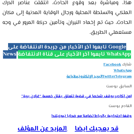
هذا، ومباشرة بعد وقوع الحادث، انتقلت عناصر الدرك
الملكي والسلطة المحلية ورجال الوقاية المدنية إلى مكان
الحادث، حيث تم إخماد النيران، وتأمين حركة المرور في وجه
مستعملي الطريق.
تابعوا آخر الأخبار من جريدة الانتفاضة على Google
تابعوا آخر الأخبار على قناة الانتفاضة WhatsApp
News
شارك
Facebook
WhatsApp
Telegram
Twitter
البريد الإلكتروني
طباعة
السابق بوست
امن اكادير يوقف شخصا في قضية تتعلق بقتل خمسة “غزلان برية”
القادم بوست
وقفة احتجاجية بالرباط تضامنا مع ضحايا نيوزيلندا
قد يعجبك ايضا
المزيد عن المؤلف