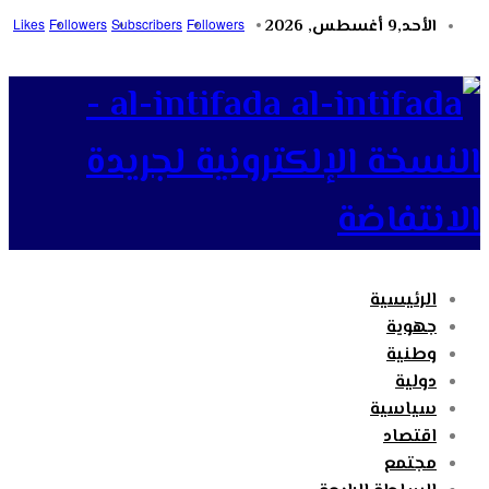
الأحد,9 أغسطس, 2026
Followers
Subscribers
Followers
Likes
al-intifada -
النسخة الإلكترونية لجريدة
الانتفاضة
الرئيسية
جهوية
وطنية
دولية
سياسية
اقتصاد
مجتمع