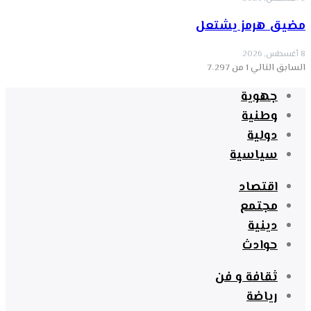
مضيق هرمز يشتعل
8 أغسطس, 2026
السابق
التالي
1 من 7٬297
جهوية
وطنية
دولية
سياسية
اقتصاد
مجتمع
دينية
حوادث
ثقافة و فن
رياضة