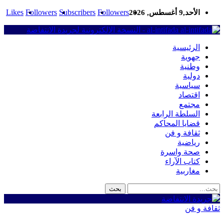
Likes
Followers
Subscribers
Followers
الأحد,9 أغسطس, 2026
al-intifada - النسخة الإلكترونية لجريدة الانتفاضة
الرئيسية
جهوية
وطنية
دولية
سياسية
اقتصاد
مجتمع
السلطة الرابعة
قضايا المحاكم
ثقافة و فن
رياضية
صحة واسرة
كتاب الآراء
مغاربية
ثقافة و فن