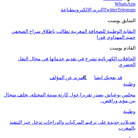
WhatsApp
Telegram
Twitter
البريد الإلكتروني
طباعة
السابق بوست
النقابة الوطنية للصحافة المغربية تطالب بإطلاق سراح الصحفي
حميد المهداوي فورا
القادم بوست
الحافلات الكهربائية تشرع في تقديم خدماتها في مجال النقل
الحضري
قد يعجبك ايضا
المزيد عن المؤلف
وطنية
مجلس بوعياش يصدر تقريرا حول كارثة سبتة المحتلة، يخلف سجال
بين مؤيد ورافض..
وطنية
تعديلات جديدة على ترقيم المركبات والدراجات تدخل حيز التنفيذ
بالمغرب