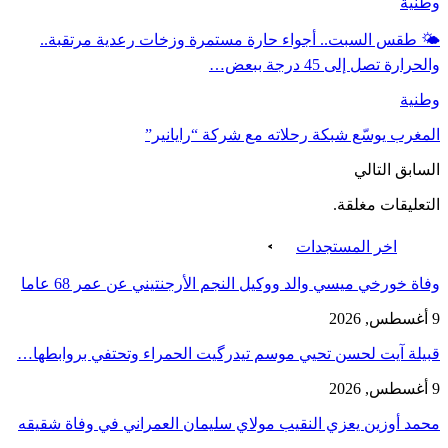
وطنية
🌤️ طقس السبت.. أجواء حارة مستمرة وزخات رعدية مرتقبة..
والحرارة تصل إلى 45 درجة ببعض…
وطنية
المغرب يوسّع شبكة رحلاته مع شركة “رايانير”
السابق
التالي
التعليقات مغلقة.
اخر المستجدات
وفاة خورخي ميسي والد ووكيل النجم الأرجنتيني عن عمر 68 عاما
9 أغسطس, 2026
قبيلة آيت لحسن تحيي موسم تيدرگيت الحمراء وتحتفي بروابطها…
9 أغسطس, 2026
محمد أوزين يعزي النقيب مولاي سليمان العمراني في وفاة شقيقه