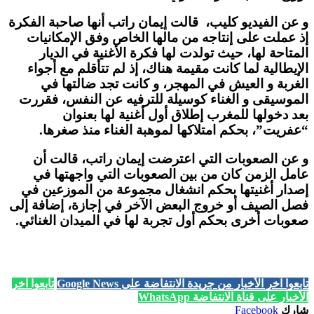
و عن الفيديو كليب، قالت إيمان راتب أنها صاحبة الفكرة
إذ عملت على إنتاجه من مالها الخاص وفق الإمكانيات
المتاحة لها، حيث تولدت لها فكرة الأغنية في الديار
الإيطالية لما كانت مقيمة هناك، إذ لم تتأقلم مع أجواء
الغربة و العيش في المهجر، و كانت تجد ضالتها في
الموسيقى و الغناء كوسيلة للترفيه عن النفس، فقررت
بعد دخولها للمغرب إطلاق أول أغنية لها بعنوان
“عفريت”، بحكم امتلاكها لموهبة الغناء منذ صغرها.
و عن الصعوبات التي اعترضت إيمان راتب، قالت أن
عامل الزمن كان من بين الصعوبات التي واجهتها في
إصدار أغنيتها بحكم انشغال مجموعة من الموزعين في
فصل الصيف أو خروج البعض الآخر في إجازة، إضافة إلى
صعوبات أخرى بحكم أول تجربة لها في الميدان الغنائي.
تابعوا آخر الأخبار من جريدة الانتفاضة على Google News
تابعوا آخر
الأخبار على قناة الانتفاضة WhatsApp
شارك
Facebook