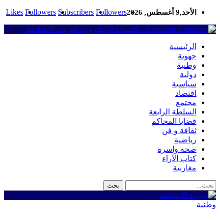
Likes
Followers
Subscribers
Followers
الأحد,9 أغسطس, 2026
al-intifada - النسخة الإلكترونية لجريدة الانتفاضة
الرئيسية
جهوية
وطنية
دولية
سياسية
اقتصاد
مجتمع
السلطة الرابعة
قضايا المحاكم
ثقافة و فن
رياضية
صحة واسرة
كتاب الآراء
مغاربية
وطنية