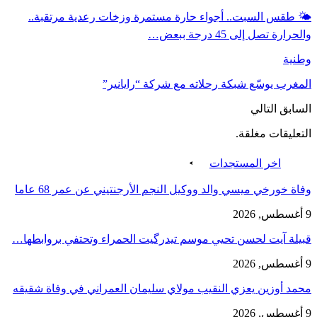
🌤️ طقس السبت.. أجواء حارة مستمرة وزخات رعدية مرتقبة..
والحرارة تصل إلى 45 درجة ببعض…
وطنية
المغرب يوسّع شبكة رحلاته مع شركة “رايانير”
السابق
التالي
التعليقات مغلقة.
اخر المستجدات
وفاة خورخي ميسي والد ووكيل النجم الأرجنتيني عن عمر 68 عاما
9 أغسطس, 2026
قبيلة آيت لحسن تحيي موسم تيدرگيت الحمراء وتحتفي بروابطها…
9 أغسطس, 2026
محمد أوزين يعزي النقيب مولاي سليمان العمراني في وفاة شقيقه
9 أغسطس, 2026