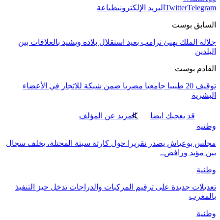
Telegram
Twitter
البريد الإلكتروني
طباعة
السابق بوست
جلالة الملك يهنئ ترامب بعيد استقلال بلاده ويشيد بالعلاقات بين
البلدين
القادم بوست
توقيف 20 طبيبا جامعيا مصريا ضمن شبكة للاتجار في الأعضاء
البشرية
قد يعجبك ايضا
المزيد عن المؤلف
وطنية
مجلس بوعياش يصدر تقريرا حول كارثة سبتة المحتلة، يخلف سجال
بين مؤيد ورافض..
وطنية
تعديلات جديدة على ترقيم المركبات والدراجات تدخل حيز التنفيذ
بالمغرب
وطنية