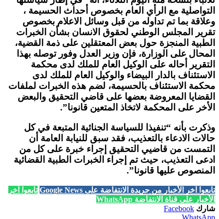
التواصلية مع الرأي العام بخصوص أحداث الحسيمة ،
وعلاقة بما تم تداوله من قبل وسائل الاعلام بخصوص
تقرير المجلس الوطني لحقوق الانسان بشأن الخبرات
الطبية المنجزة حول بعض المعتقلين على ذمة القضية،
المحال على الوزارة، فإن وزير العدل وفور توصله بهذا
التقرير أحاله على الوكيل العام للملك لدى محكمة
الاستئناف بالدار البيضاء والوكيل العام للملك لدى
محكمة الاستئناف بالحسيمة، لضم هذه الخبرات لملفات
القضايا المعروضة بعضها على قاضي التحقيق والبعض
الأخر على المحكمة لاتخاذ المتعين قانونا”.
وذكرت بأنه “تنفيذا للسياسة الجنائية المتبعة في كل
حالات الادعاء بالتعذيب، فقد سبق للنيابة العامة أن
التمست من قاضيي التحقيق إجراء خبرة على كل من
ادعى التعذيب، حيث تم إجراء الخبرات الطبية القضائية
المنصوص عليها قانونا”.
تابعوا آخر الأخبار من جريدة الانتفاضة على Google News
تابعوا آخر
الأخبار على قناة الانتفاضة WhatsApp
شارك
Facebook
WhatsApp