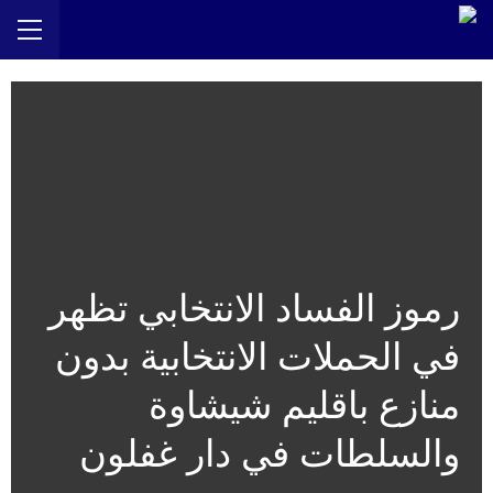
رموز الفساد الانتخابي تظهر
في الحملات الانتخابية بدون
منازع باقليم شيشاوة
والسلطات في دار غفلون