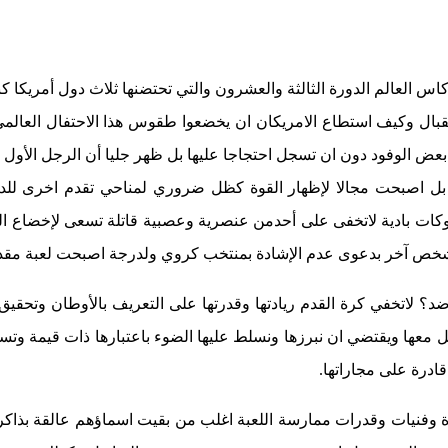
اس العالم الدورة الثالثة والعشرون والتي تحتضنها ثلاث دول أمريكا 
قبال وكيف استطاع الامريكان ان يخضعوا طقوس هذا الاحتفال العال
ض الوفود دون ان تسجل احتجاجا عليها بل ظهر جليا أن الرجل الأول 
فقط بل اصبحت مجالا لإظهار القوة كظل ضروري لمناحي تقدم اخرى للدو
ت بادية لاتخفى على أحدمن عنصرية وعصبية قاتلة تسعى لإخضاع البشر
خص آخر بدعوى عدم الإشادة بمنتخب كروي ولدرجة اصبحت لعبة مقدسة
اتخفي كرة القدم ريادتها وقدرتها على التعريف بالأوطان وتحقيق كث
ل معها ويقتضي ان نبرزها ونسلط عليها الضوء باعتبارها ذات قيمة وتستح
قادرة على مجاراتها.
رة وفنيات وقدرات ممارسة اللعبة اغلب من بقيت اسماؤهم عالقة بذاكرة