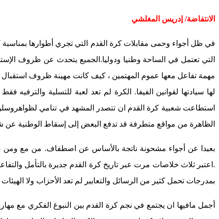
الانتفاضة/ إدريس المغلشي
في ظل أجواء وحمى مقابلات كرة القدم التي تجري أطوارها بمناسبة ك
التي تعتمل في الساحة وطنيا ودوليا.الجميع يتحدث عن ظروف الإست
مهمة تفاعل معها عموم المهتمين ، كيف كانت مهينة ظروف استقبال بع
لها سيادتها لقوانين الفيفا. الكرة لم تعد لعبة للتسلية والترفيه 
استطاعت شعبية كرة القدم ان تتصدر المشهد في تنامي لظواهروسلوكا
الظاهرة من مواقع متطرفة قد تدفع البعض إلى إسقاط الوطنية عن ش
بعيدا عن أجواء مشحونة ناتجة بالأساس عن اصطفاف. من مع ومن ضد؟ ل
.اعتبر ثلاث خلاصات مرت عبر تاريخ كرة القدم جديرة بالتأمل والتفاع
بمدرجات تحمل كثير من الرسائل والتعابير لم تعد الأحزاب ولا الهيئات 
أجمل مافيها ان يجتمع في نجم كرة القدم بين النبوغ الفكري مع مها