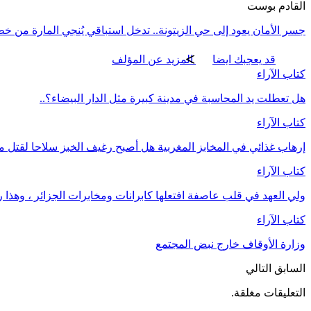
القادم بوست
جسر الأمان يعود إلى حي الزيتونة.. تدخل استباقي يُنجي المارة من خ
قد يعجبك ايضا
المزيد عن المؤلف
كتاب الآراء
هل تعطلت يد المحاسبة في مدينة كبيرة مثل الدار البيضاء؟..
كتاب الآراء
إرهاب غذائي في المخابز المغربية هل أصبح رغيف الخبز سلاحا لقتل
كتاب الآراء
ولي العهد في قلب عاصفة افتعلها كابرانات ومخابرات الجزائر ، وهذا رد
كتاب الآراء
وزارة الأوقاف خارج نبض المجتمع
السابق
التالي
التعليقات مغلقة.