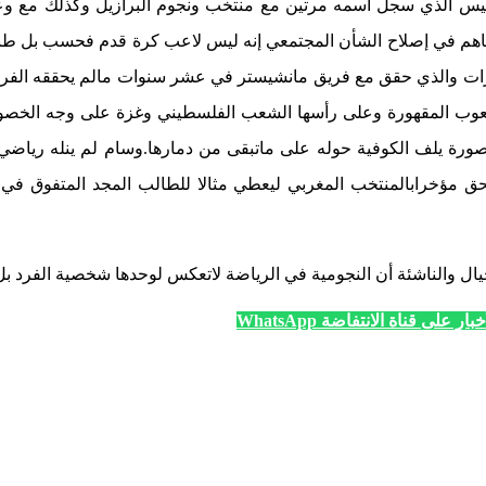
طيس الذي سجل اسمه مرتين مع منتخب ونجوم البرازيل وكذلك مع وعيه 
يساهم في إصلاح الشأن المجتمعي إنه ليس لاعب كرة قدم فحسب بل طبي
انجازات والذي حقق مع فريق مانشيستر في عشر سنوات مالم يحققه الفريق
شعوب المقهورة وعلى رأسها الشعب الفلسطيني وغزة على وجه الخصوص 
صورة يلف الكوفية حوله على ماتبقى من دمارها.وسام لم ينله رياضي قبل
ق مؤخرابالمنتخب المغربي ليعطي مثالا للطالب المجد المتفوق في ا
يال والناشئة أن النجومية في الرياضة لاتعكس لوحدها شخصية الفرد بل 
ار على قناة الانتفاضة WhatsApp