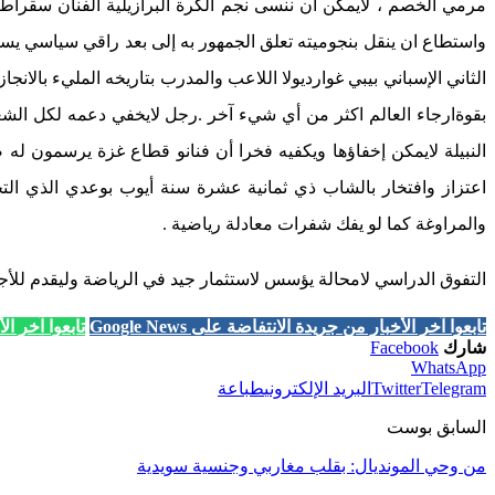
مرمي الخصم ، لايمكن ان ننسى نجم الكرة البرازيلية الفنان سقرا
واستطاع ان ينقل بنجوميته تعلق الجمهور به إلى بعد راقي سياسي 
الثاني الإسباني بيبي غوارديولا اللاعب والمدرب بتاريخه المليء بال
بقوةارجاء العالم اكثر من أي شيء آخر .رجل لايخفي دعمه لكل ال
النبيلة لايمكن إخفاؤها ويكفيه فخرا أن فنانو قطاع غزة يرسمون له 
اعتزاز وافتخار بالشاب ذي ثمانية عشرة سنة أيوب بوعدي الذي التح
والمراوغة كما لو يفك شفرات معادلة رياضية .
التفوق الدراسي لامحالة يؤسس لاستثمار جيد في الرياضة وليقدم للأج
تابعوا آخر الأخبار من جريدة الانتفاضة على Google News
تابعوا آخر الأخب
شارك
Facebook
WhatsApp
Telegram
Twitter
البريد الإلكتروني
طباعة
السابق بوست
من وحي المونديال: بقلب مغاربي وجنسية سويدية