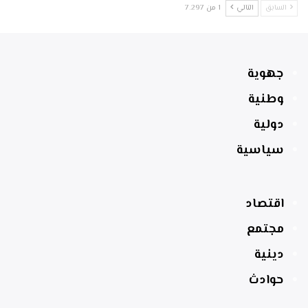
السابق
التالي
1 من 7٬297
جهوية
وطنية
دولية
سياسية
اقتصاد
مجتمع
دينية
حوادث