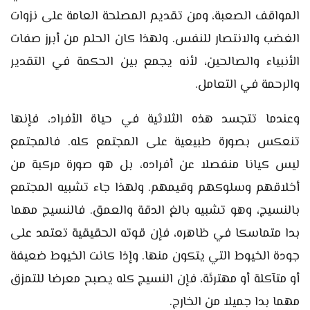
المواقف الصعبة، ومن تقديم المصلحة العامة على نزوات
الغضب والانتصار للنفس. ولهذا كان الحلم من أبرز صفات
الأنبياء والصالحين، لأنه يجمع بين الحكمة في التقدير
والرحمة في التعامل.
وعندما تتجسد هذه الثلاثية في حياة الأفراد، فإنها
تنعكس بصورة طبيعية على المجتمع كله. فالمجتمع
ليس كيانا منفصلا عن أفراده، بل هو صورة مركبة من
أخلاقهم وسلوكهم وقيمهم. ولهذا جاء تشبيه المجتمع
بالنسيج، وهو تشبيه بالغ الدقة والعمق. فالنسيج مهما
بدا متماسكا في ظاهره، فإن قوته الحقيقية تعتمد على
جودة الخيوط التي يتكون منها. وإذا كانت الخيوط ضعيفة
أو متآكلة أو مهترئة، فإن النسيج كله يصبح معرضا للتمزق
مهما بدا جميلا من الخارج.