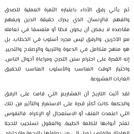
ثم يأتي رفق الأداء باعتباره الثمرة العملية للصدق
والفهم. فالإنسان الذي يدرك حقيقة الدين ويفهم
مقاصده لا يمكن أن يكون فظا أو متعسفا في تعامله
مع الآخرين. والرفق ليس مجرد أسلوب في الخطاب، بل
هو منهج متكامل في الدعوة والتربية والإصلاح والتدبير.
إنه القدرة على احترام سنن التدرج، ومراعاة أحوال الناس،
واختيار الوقت المناسب والأسلوب المناسب لتحقيق
الغايات المشروعة.
لقد أثبت التاريخ أن المشاريع التي قامت على الرفق
والحكمة كانت أكثر قدرة على الاستمرار والتأثير من تلك
التي اعتمدت العنف أو الاستعجال أو الإكراه. فالنفوس
تفتح أبوابها للكلمة الطيبة، والعقول تستجيب للحجة
الهادئة، والقلوب تميل إلى من يعاملها بالرحمة والاحترام.