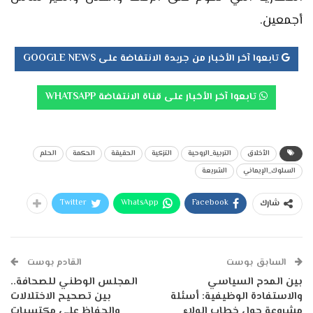
أجمعين.
تابعوا آخر الأخبار من جريدة الانتفاضة على GOOGLE NEWS
تابعوا آخر الأخبار على قناة الانتفاضة WHATSAPP
الأخلاق
التربية_الروحية
التزكية
الحقيقة
الحكمة
الحلم
السلوك_الإيماني
الشريعة
Twitter
WhatsApp
Facebook
شارك
السابق بوست
القادم بوست
بين المدح السياسي
المجلس الوطني للصحافة..
والاستفادة الوظيفية: أسئلة
بين تصحيح الاختلالات
مشروعة حول خطاب الولاء
والحفاظ على مكتسبات