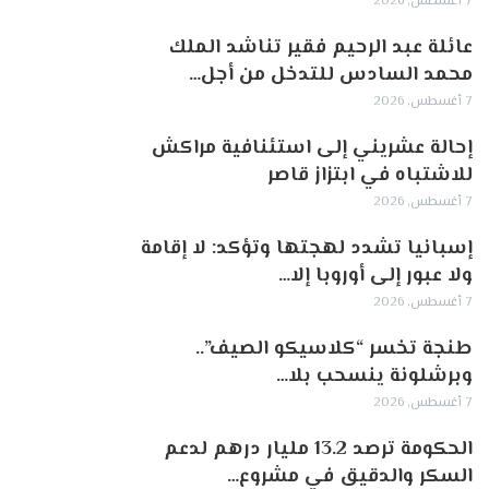
7 أغسطس, 2026
عائلة عبد الرحيم فقير تناشد الملك
محمد السادس للتدخل من أجل…
7 أغسطس, 2026
إحالة عشريني إلى استئنافية مراكش
للاشتباه في ابتزاز قاصر
7 أغسطس, 2026
إسبانيا تشدد لهجتها وتؤكد: لا إقامة
ولا عبور إلى أوروبا إلا…
7 أغسطس, 2026
طنجة تخسر “كلاسيكو الصيف”..
وبرشلونة ينسحب بلا…
7 أغسطس, 2026
الحكومة ترصد 13.2 مليار درهم لدعم
السكر والدقيق في مشروع…