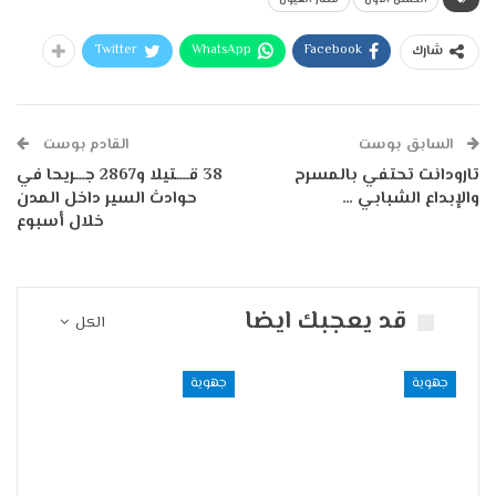
Twitter
WhatsApp
Facebook
شارك
السابق بوست
القادم بوست
تارودانت تحتفي بالمسرح
38 قــــتيلا و2867 جـــريحا في
والإبداع الشبابي …
حوادث السير داخل المدن
خلال أسبوع
قد يعجبك ايضا
الكل
جهوية
جهوية