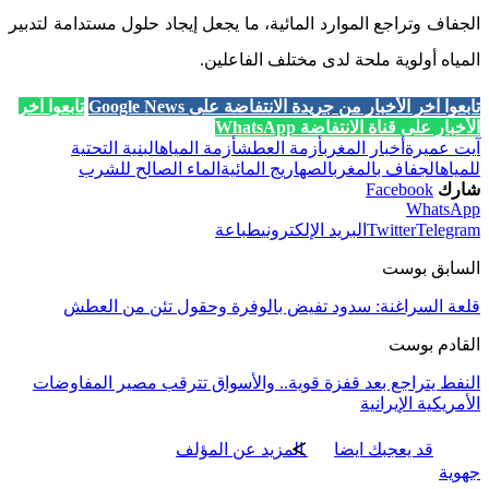
الجفاف وتراجع الموارد المائية، ما يجعل إيجاد حلول مستدامة لتدبير
المياه أولوية ملحة لدى مختلف الفاعلين.
تابعوا آخر الأخبار من جريدة الانتفاضة على Google News
تابعوا آخر
الأخبار على قناة الانتفاضة WhatsApp
آيت عميرة
أخبار المغرب
أزمة العطش
أزمة المياه
البنية التحتية
للمياه
الجفاف بالمغرب
الصهاريج المائية
الماء الصالح للشرب
شارك
Facebook
WhatsApp
Telegram
Twitter
البريد الإلكتروني
طباعة
السابق بوست
قلعة السراغنة: سدود تفيض بالوفرة وحقول تئن من العطش
القادم بوست
النفط يتراجع بعد قفزة قوية.. والأسواق تترقب مصير المفاوضات
الأمريكية الإيرانية
قد يعجبك ايضا
المزيد عن المؤلف
جهوية