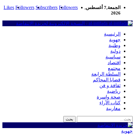
Likes
Followers
Subscribers
Followers
الجمعة,7 أغسطس,
2026
al-intifada - النسخة الإلكترونية لجريدة الانتفاضة
الرئيسية
جهوية
وطنية
دولية
سياسية
اقتصاد
مجتمع
السلطة الرابعة
قضايا المحاكم
ثقافة و فن
رياضية
صحة واسرة
كتاب الآراء
مغاربية
جهوية