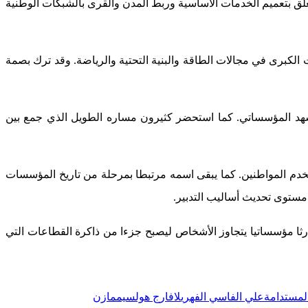
لق بتعميم الخدمات الأساسية وربط المدن والقرى بالشبكات الوطنية
كبرى في مجالات الطاقة والبنية التحتية والرياضة. وقد ترك بصمة
مشهد المؤسساتي. كما استحضر كثيرون مساره الطويل الذي جمع بين
تخدم المواطنين. كما يبقى اسمه مرتبطا بمرحلة من تاريخ المؤسسات
 مستوى تحديث أساليب التدبير.
إرثا مؤسساتيا يتجاوز الأشخاص ليصبح جزءا من ذاكرة القطاعات التي
المستدامة
علي الفاسي الفهري
لافارج هولسيم
مازن