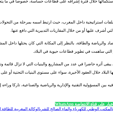
و استكمالها خلال فترة إشرافه على قطاعات حساسة، خصوصا في ما يتع
 استراتيجية داخل المغرب، حيث ارتبط اسمه بمرحلة من التحولات ال
 أشرف عليها أو من خلال المقاربات التدبيرية التي دافع عنها.
د والرياضة والطاقة، بالنظر إلى المكانة التي كان يحتلها داخل ال
طر التي ساهمت في تطوير قطاعات حيوية في البلاد.
قى أثره حاضرا في عدد من المشاريع والبنيات التي لا تزال قائمة و
البلاد خلال العقود الأخيرة، سواء على مستوى البنيات التحتية أو على
ين المسؤولية التقنية والإدارية والرياضية والصناعية، تاركا وراءه 
ار على قناة الانتفاضة WhatsApp
المكتب الوطني للكهرباء والماء الصالح للشرب
الوكالة المغربية للطاقة 