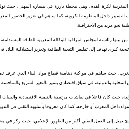
لمغربية لكرة القدم، وهي محطة بارزة في مساره المهني، حيث تول
التسيير داخل المنظومة الكروية، كما ساهم في تعزيز الحضور المغرب
ية نحو مزيد من الاحترافية.
من بينها رئاسته لمجلس المراقبة للوكالة المغربية للطاقة المستدام
يجية كبرى تهدف إلى تقليص التبعية الطاقية وتعزيز استقلالية البلاد ف
 حيث ساهم في مواكبة دينامية قطاع مواد البناء الذي عرف تطورا ك
 المحلية والدولية، في سياق اقتصادي يتميز بالتغير السريع والمنافسة ا
ية، حيث كان فاعلا في نقاشات مرتبطة بالتنمية الاقتصادية والبنيات ا
اء داخل المغرب أو خارجه. كما كان معروفا بأسلوبه التقني في التدبي
ئ يميل إلى العمل التقني أكثر من الظهور الإعلامي، حيث ركز في مخ