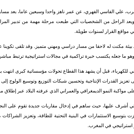
 للشرب، علي الفاسي الفهري، عن عمر ناهز واحدا وسبعين عاما، بعد م
ويعد الراحل من الشخصيات التي طبعت مرحلة مهمة من تدبير المرافق
ي مواقع القرار لسنوات طويلة.
يئة مكنت له لاحقا من مسار دراسي ومهني متميز. وقد تلقى تكوينا عا
 وهو ما جعله يكتسب خبرة تراكمية في مجالات استراتيجية ترتبط مباشرة 
 للكهرباء، قبل أن يشهد هذا القطاع تحولات مؤسساتية كبرى انتهت بد
ى تعزيز القدرات الإنتاجية وتحسين شبكات التوزيع وتوسيع الولوج إ
ى مواكبة النمو الديمغرافي والعمراني الذي عرفته البلاد عبر إطلاق مشا
ي أشرف عليها، حيث ساهم في إدخال مقاربات جديدة تقوم على النجاع
 بتوسيع الاستثمارات في البنية التحتية للطاقة، وتعزيز الشراكات مع
 استراتيجي في المغرب.