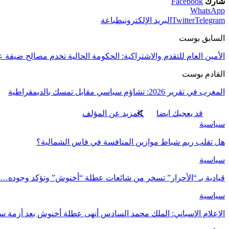
شارك
Facebook
WhatsApp
Telegram
Twitter
البريد الإلكتروني
طباعة
السابق بوست
الأمين العام للتقدم والاشتراكية: الحكومة الحالية تخدم مصالح ضيقة
القادم بوست
المغرب في تقرير 2026: تشاؤم سياسي مقابل تمسك بالديمقراطية
قد يعجبك ايضا
المزيد عن المؤلف
سياسية
هل تقلب ريم شباط موازين المنافسة في فاس الشمالية؟
سياسية
قيادية بـ “الأحرار” تسخر من شائعات عطلة “أخنوش” وتؤكد وجوده…
سياسية
الإعلام الإسباني: الملك محمد السادس أنهى عطلة أخنوش بعد أزمة سب