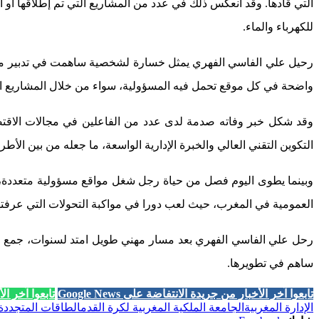
التي قادها. وقد انعكس ذلك في عدد من المشاريع التي تم إطلاقها أ
للكهرباء والماء.
رحيل علي الفاسي الفهري يمثل خسارة لشخصية ساهمت في تدبير ملفات
واضحة في كل موقع تحمل فيه المسؤولية، سواء من خلال المشاريع التي
وقد شكل خبر وفاته صدمة لدى عدد من الفاعلين في مجالات الاقتصا
التكوين التقني العالي والخبرة الإدارية الواسعة، ما جعله من بين الأ
وبينما يطوى اليوم فصل من حياة رجل شغل مواقع مسؤولية متعددة، يب
العمومية في المغرب، حيث لعب دورا في مواكبة التحولات التي عرفتها 
رحل علي الفاسي الفهري بعد مسار مهني طويل امتد لسنوات، جمع فيه ب
ساهم في تطويرها.
تابعوا آخر الأخبار من جريدة الانتفاضة على Google News
تابعوا آخر الأخب
الإدارة المغربية
الجامعة الملكية المغربية لكرة القدم
الطاقات المتجددة