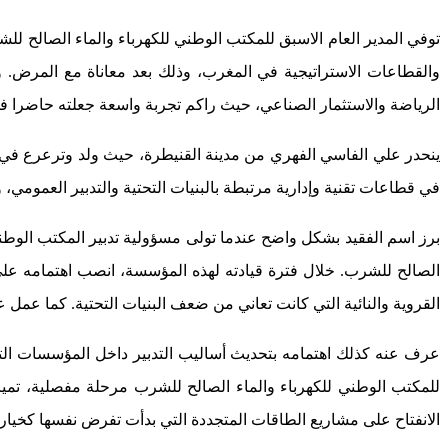
توفي المدير العام الاسبق للمكتب الوطني للكهرباء والماء الصالح
والقطاعات الاستراتيجية في المغرب، وذلك بعد معاناة مع المرض. 
الرياضة والاستثمار الصناعي، حيث راكم تجربة واسعة جعلته حاضرا ف
ينحدر علي الفاسي الفهري من مدينة القنيطرة، حيث ولد وترعرع في ب
في قطاعات تقنية وإدارية مرتبطة بالبنيات التحتية والتدبير العمومي،
برز اسم الفقيد بشكل واضح عندما تولى مسؤولية تدبير المكتب الوطني
الصالح للشرب. خلال فترة قيادته لهذه المؤسسة، انصب اهتمامه عل
القروية والنائية التي كانت تعاني من ضعف البنيات التحتية. كما عمل عل
عرف عنه كذلك اهتمامه بتحديث أساليب التدبير داخل المؤسسات الت
للمكتب الوطني للكهرباء والماء الصالح للشرب مرحلة مفصلية، تميزت
الانفتاح على مشاريع الطاقات المتجددة التي بدأت تفرض نفسها كخيار