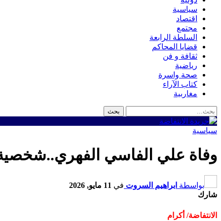
سياسية
اقتصاد
مجتمع
السلطة الرابعة
قضايا المحاكم
ثقافة و فن
رياضية
صحة واسرة
كتاب الآراء
مغاربية
سياسية
وفاة علي الفاسي الفهري..شخصية
بواسطة
ابراهيم السروت
في
11 مايو, 2026
شارك
الانتفاضة/ أكرام