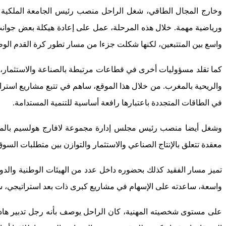
وخارج المجال الطاقي، شغل الراحل منصب رئيس الجامعة الملكية ا
ورياضية مهمة. خلال هذه المرحلة، عمل على إعادة هيكلة بعض جوانب 
واسع بين المتتبعين، لكنها شكلت جزءا من مسار تطور كرة القدم الوطن
كما تقلد مسؤوليات أخرى في قطاعات مرتبطة بالصناعة والاستثمار، 
والريحية بالمغرب. من خلال هذا الموقع، ساهم في تتبع مشاريع استرات
في الطاقات المتجددة باعتبارها رافعة أساسية للتنمية المستدامة.
وشغل أيضا منصب رئيس مجلس إدارة مجموعة لافارج هولسيم بالمغرب،
معقدة تتعلق بالإنتاج الصناعي والاستثمار والتوازن بين متطلبات السوق
تميز مسار الفقيد كذلك بحضوره داخل عدد من الهيئات الوطنية والدول
واسعة، ساعدته على الإسهام في مشاريع كبرى ذات بعد استراتيجي، سو
على مستوى شخصيته المهنية، كان الراحل يوصف بأنه رجل تدبير هاد