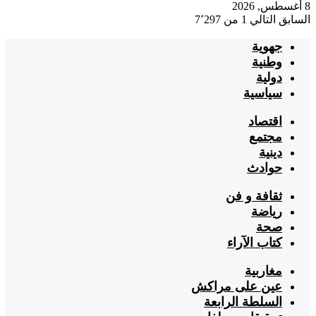
8 أغسطس, 2026
السابق
التالي
1 من 7٬297
جهوية
وطنية
دولية
سياسية
اقتصاد
مجتمع
دينية
حوادث
ثقافة و فن
رياضة
صحة
كتاب الآراء
مغاربية
عين على مراكش
السلطة الرابعة