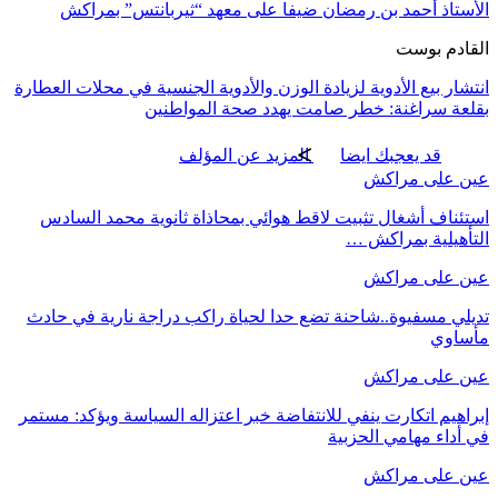
الأستاذ أحمد بن رمضان ضيفا على معهد “ثيربانتس” بمراكش
القادم بوست
انتشار بيع الأدوية لزيادة الوزن والأدوية الجنسية في محلات العطارة
بقلعة سراغنة: خطر صامت يهدد صحة المواطنين
قد يعجبك ايضا
المزيد عن المؤلف
عين على مراكش
استئناف أشغال تثبيت لاقط هوائي بمحاذاة ثانوية محمد السادس
التأهيلية بمراكش …
عين على مراكش
تديلي مسفيوة..شاحنة تضع حدا لحياة راكب دراجة نارية في حادث
مأساوي
عين على مراكش
إبراهيم اتكارت ينفي للانتفاضة خبر اعتزاله السياسة ويؤكد: مستمر
في أداء مهامي الحزبية
عين على مراكش