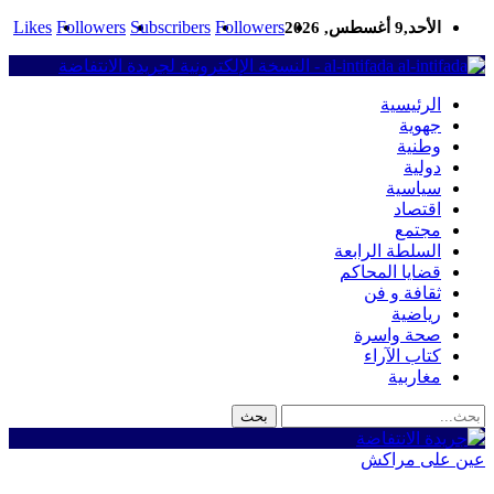
Likes
Followers
Subscribers
Followers
الأحد,9 أغسطس, 2026
al-intifada - النسخة الإلكترونية لجريدة الانتفاضة
الرئيسية
جهوية
وطنية
دولية
سياسية
اقتصاد
مجتمع
السلطة الرابعة
قضايا المحاكم
ثقافة و فن
رياضية
صحة واسرة
كتاب الآراء
مغاربية
عين على مراكش