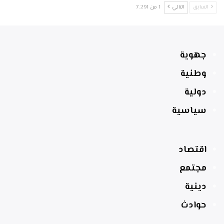
السابق
التالي
1 من 7٬291
جهوية
وطنية
دولية
سياسية
اقتصاد
مجتمع
دينية
حوادث