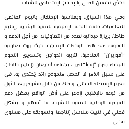
تخضّ تحسين الدخل والإدماج الإقتصادي للشباب.
وفي هذا السياق، وبمناسبة الإحتفال باليوم العالمي
للتعاونيات، قامت اللجنة الإقليمية للتنمية البشرية بإقليم
طاطا، بزيارة ميدانية لعدد من التعاونيات، من أجل الدعم و
الوقوف عند هذه الوحدات الإنتاجية، حيث برزت تعاونية
“أفوريران” الفلاحية، لتربية الدواجن وتسويق اللحوم
البيضاء بدوار “إموأكادير”، بجماعة أقايغان (إقليم طاطا)،
على سبيل الذكر لا الحصر، كنموذج رائد يُحتدى به، في
تعزيز الإقتصاد المحلي، و ذلك من خلال مشروع يعد الأول
من نوعه بالإقليم، إزدهر على أرض الواقع بفضل دعم
المبادرة الوطنية للتنمية البشرية، ما أسهم و بشكل
فعلي في تثبيت سلاسل إنتاجها، وتسويقه على مستوى
محلي.