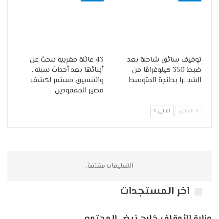
توقيف سائق شاحنة بعد
43 عائلة مغربية تبحث عن
ضبط 350 كيلوغرامًا من
أبنائها بعد أحداث سبتة..
الشيـ.ـرا بطنجة المتوسط
والتنسيق مستمر لكشف
مصير المفقودين
السابق
التالي
التعليقات مغلقة.
اخر المستجدات
وزارة الأوقاف خارج نبض المجتمع