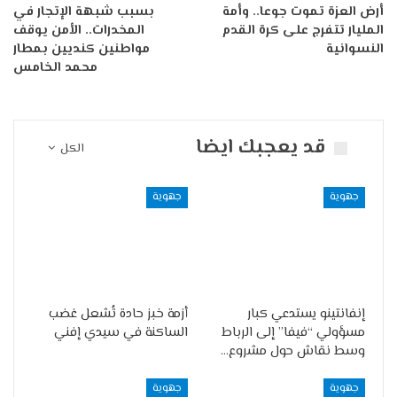
أرض العزة تموت جوعا.. وأمة
بسبب شبهة الإتجار في
المليار تتفرج على كرة القدم
المخدرات.. الأمن يوقف
النسوانية
مواطنين كنديين بمطار
محمد الخامس
قد يعجبك ايضا
الكل
جهوية
جهوية
إنفانتينو يستدعي كبار
أزمة خبز حادة تُشعل غضب
مسؤولي “فيفا” إلى الرباط
الساكنة في سيدي إفني
وسط نقاش حول مشروع…
جهوية
جهوية