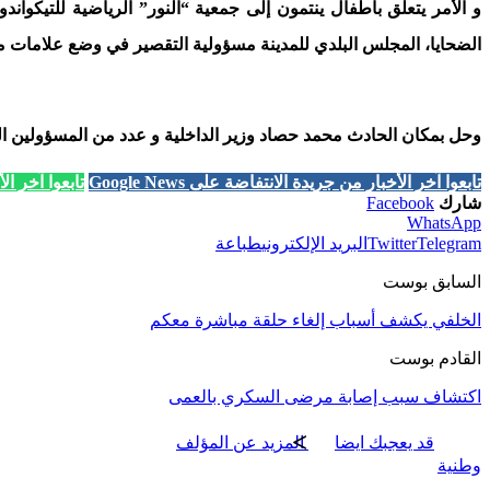
و الأمر يتعلق بأطفال ينتمون إلى جمعية “النور” الرياضية للتيكوا
الضحايا، المجلس البلدي للمدينة مسؤولية التقصير في وضع علامات 
وحل بمكان الحادث محمد حصاد وزير الداخلية و عدد من المسؤولين ال
تابعوا آخر الأخبار من جريدة الانتفاضة على Google News
تابعوا آخر الأخب
شارك
Facebook
WhatsApp
Telegram
Twitter
البريد الإلكتروني
طباعة
السابق بوست
الخلفي يكشف أسباب إلغاء حلقة مباشرة معكم
القادم بوست
اكتشاف سبب إصابة مرضى السكري بالعمى
قد يعجبك ايضا
المزيد عن المؤلف
وطنية