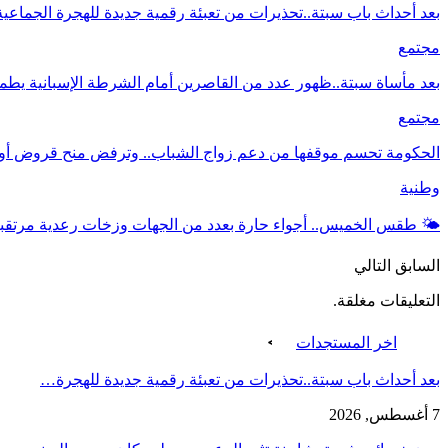
بعد أحداث باب سبتة..تحذيرات من تعبئة رقمية جديدة للهجرة الجماعية
مجتمع
بعد مأساة سبتة..ظهور عدد من القاصرين أمام الشرطة الإسبانية يطمئ
مجتمع
الحكومة تحسم موقفها من دعم زواج الشباب.. وترفض منح قروض أو
وطنية
🌤️ طقس الخميس.. أجواء حارة بعدد من الجهات وزخات رعدية مرتق
السابق
التالي
التعليقات مغلقة.
اخر المستجدات
بعد أحداث باب سبتة..تحذيرات من تعبئة رقمية جديدة للهجرة…
7 أغسطس, 2026