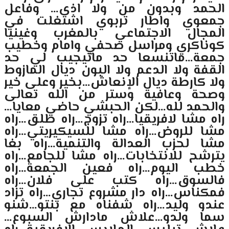
الحمد وبدون من ولا اذى… وفاعل
جمعوي واطار تربوي اشتغلت في
المجال الاجتماعي بالمغرب وغينيا
كوناكري ومراسل صحفي وامام وخطيب
جمعة…ماتنسعا حد ماتيجيب لي حد
القفة ولا الدعم ولا البون ديال المازوط
ولا كارطة ديال الإنعاش…بخير وعلى خير
وصحة وعافية وستر من الله تعالى
والحمد لله…لكن الحبشي حاضي معايا…
راه مشا لافريقيا…راه تزوج…راه طلق…راه
مشا للروض…راه مشا للسيكيريتي…راه
مشا لحزب العدالة والتنمية…راه بغا
يترشح للانتخابات…راه مشا للجامع…راه
خطب اليوم…راه فعين الجمعة…راه
فالسوق…راه كتب على فلان…راه
فمكناس…راه دار مشروع تجاري…راه تزاد
عندو وليد…راه شفناه مع بنتو…شنو
سما ولدو…علاش مادارش السبوع…