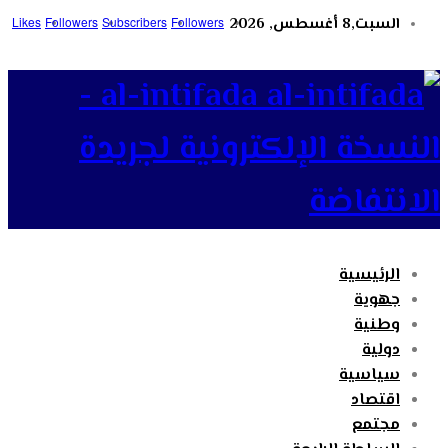
السبت,8 أغسطس, 2026
Followers
Subscribers
Followers
Likes
al-intifada -
النسخة الإلكترونية لجريدة
الانتفاضة
الرئيسية
جهوية
وطنية
دولية
سياسية
اقتصاد
مجتمع