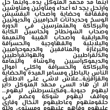
أينما مد محمد المتوكل يده…واينما حل
وارتحل يجد له أعداء ومناوئين ومناوشين
وقفقافة وحضاية وأصحاب البقشيش
الوسخ وحديدانات الحراميين والديوتيين
والبركاكة والمتمترسين في الدورة
وصحاب الشونطاج ولحاسين الكابة
والمرايقية وأصحاب الغيبة والنميمة
والبلابلية والقهاوجية والحسرافة
والبرغازة والمنافقين والديموحراميين
والذلقراطيين والهوانقراطيين
والديموكراسيين والوشاة والنمامة
والبركاكة والحسرافة واكلي أموال
الناس بالباطل ومسامر الميدة والحضاية
والقزاقزية…علاش لاشي على الاطلاق
الا ان هاد السي محمد المتوكل داير
ليهوم حبوبة…ومكيتسرطش ليهوم…
وواقف ليهوم شوكة وعضم في
حلقومتهوم وعاطيهوم النخال وقاري
عليهوم وفاهم عليهوم ومستوى ولله