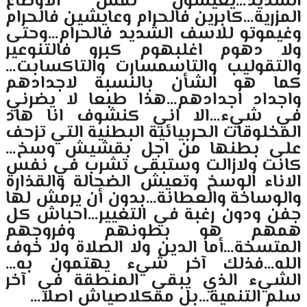
الشديد…يعيشون نفس الأوضاع
المزرية…كابرين فالحرام وعايشين فالحرام
وغيموتو للاسف الشديد فالحرام…وحتى
ولا دهوم اغلبهوم كبرو فالتنوعير
والتقوليب والتاسمسارت والتاكسابت…
كما هو الشأن بالنسبة لاجدادهم
واجداد اجدادهم…هذا طبعا لا يضرني
في شيء…الا اني كنشوف انا هاد
المخلوقات الحربيائية البطنية التي تزحف
على بطنها من اجل بقشيش وسخ…
كانت ولازالت وستبقى تشرب في نفس
الاناء الوسخ وتعيش الضحالة والقذارة
والوساخة والعطانة…بدون أن يرمش لها
جفن ودون رغبة في التغيير…احباش كل
همهم هو بطونهم وفروجهم
المتسخة…أما الدين ولا الصلاة ولا خوف
الله…فذلك آخر شيء يهتمون به…
الشيء الذي يبقي المنطقة في آخر
سلم التنمية…بل ممكلاصياش اصلا…