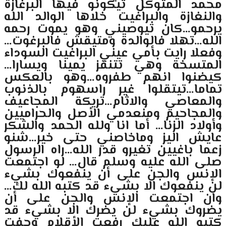
محمد المتوكل تيكونو فيها البرغازة
والنغازة والبراغيت خلاها الوالد الله
يرحمو…كان تيوصيني وهو يموت رحمه
الله…تهلا فالوالدة ومتيقش فالبرغوت…
وفعلا رايت بأمي عيني البراغيت السوداء
المتسخة وهي تتنقز يمينا ويسارا…
كيضنوا انهم طفروه…وهو بالعكس
تماما…تيتقلوا غير راسهوم بالذنوب
والمعاصي والاثام…تريكة المجاعيف
والمجاحيم ومنعدمي الأصل والحراميين
وأولاد الزنا… أما انا ولله الحمد والشكر
عايش اليز وماخاصني حتى خير…شنو
زعما باغيين تغيرو قدر الله…راه الرسول
صلى الله عليه وسلم قال… لو اجتمعت
الإنس والجن على أن ينفعوك بشيء
لن ينفعوك الا بشيء قد كتبه الله لك…
وان اجتمعت الإنس والجن على أن
يضروك بشيء لن يضرك الا بشيء قد
كتبه الله عليك رفعت الأقلام وجفت