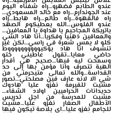
علاش تيلبس الملابس الافريقية…راه
عندو الطابع فضهرو…راه شفناه اليوم
عند الجوندارم…راه مع خالد المسعودي…
راه فالقهوة…راه طالع…راه هابط…راه
عندو الفلوس…الله يعطيكوم الصهد
ياتريكة المجاحيم يا هداوة يا المعافين…
والمعاقين ذهنيا وفكريا…أنا هاد الشي
كلو لا يمس شعرة في راسي…لكن غير
تنشوف انا هاد بوكبووووووووووط
حاضي معايا…تقول عاطيني ختو
وسمحت ليه فيها…صحيح هي أقدار
الهية تتصرف وانا مؤمن بها إلى حد
القداسة…والله تعالى متيحرمني من
شي الا لانه عارف فين مصلحتي…تصور
مشيت للفيرمة نغزو عليا هادوك
حديدانات الحراميين اولاد الشقاء…
مشيت للمدرسة من اجل تدريس
الأطفال الصغار نغزو عليا…مشيت
للجامع نغزو عليا…اي بلاصة تيكون فيها