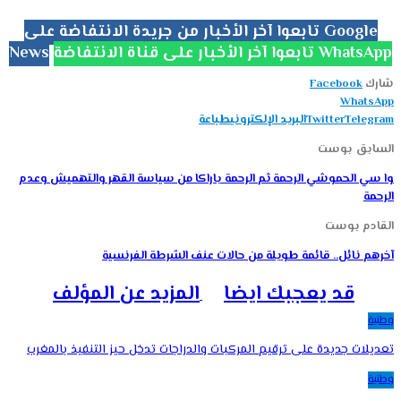
تابعوا آخر الأخبار من جريدة الانتفاضة على Google
تابعوا آخر الأخبار على قناة الانتفاضة WhatsApp
News
شارك
Facebook
WhatsApp
Telegram
Twitter
البريد الإلكتروني
طباعة
السابق بوست
وا سي الحموشي الرحمة ثم الرحمة باراكا من سياسة القهر والتهميش وعدم
الرحمة
القادم بوست
آخرهم نائل.. قائمة طويلة من حالات عنف الشرطة الفرنسية
قد يعجبك ايضا
المزيد عن المؤلف
وطنية
تعديلات جديدة على ترقيم المركبات والدراجات تدخل حيز التنفيذ بالمغرب
وطنية