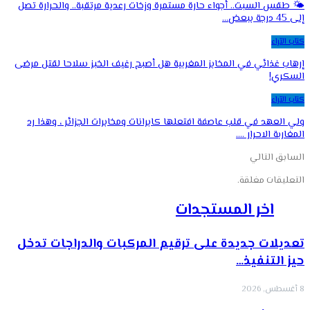
🌤️ طقس السبت.. أجواء حارة مستمرة وزخات رعدية مرتقبة.. والحرارة تصل
إلى 45 درجة ببعض…
كتاب الآراء
إرهاب غذائي في المخابز المغربية هل أصبح رغيف الخبز سلاحا لقتل مرضى
السكري!
كتاب الآراء
ولي العهد في قلب عاصفة افتعلها كابرانات ومخابرات الجزائر ، وهذا رد
المغاربة الاحرار .…
السابق
التالي
التعليقات مغلقة.
اخر المستجدات
تعديلات جديدة على ترقيم المركبات والدراجات تدخل
حيز التنفيذ…
8 أغسطس, 2026