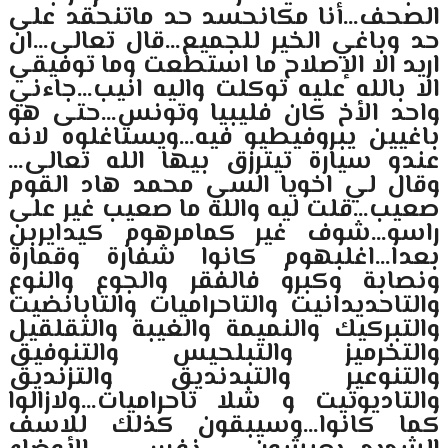
الصحف…أنا مكانحسد حد ماتنحقد على
حد وباغي الخير للجميع…قال تعالى…ان
اريد الا الإصلاح ما استطعت وما توفيقي
الا بالله عليه توكلت واليه انيب…جاءني
واحد الأخ كان فليبيا وتونس…حتى هو
باغيين يبروفيطيو فيه…ويستاغلوه لانه
عندو سيارة تيترزق بيها الله تعالى…
وقال لي اخويا السي محمد هاد القوم
صعيب…قلت ليه والله ما صعيب غير على
راسو…شوف غير كمامرهوم كيدايربن
بعدا…اغلبهوم كانوا شفارة وقمارة
ونصابة وكبرو فالفقر والجوع والنوع
والتاحديدانيت والتاحراميات والتابانضيت
والتبركيك والنميمة والغيبة والتقلقيل
والتخرميز والتبلحيس والتنوفيق
والتنوعير والتبدنديق والتزنديق
والتاديوتيت و شلا تاحراميات…ولازالوا
كما كانوا…وسيبقون كذلك للاسف