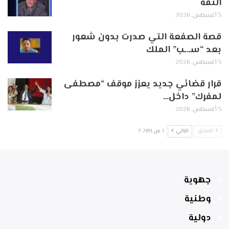
الثقة
5 أغسطس, 2026
قصة الصفعة التي صدرت بدون شعور
بعد “سـ.ـب” الملك
5 أغسطس, 2026
قرار قضائي جديد يعزز موقف “مصطفى
لمفرك” داخل…
5 أغسطس, 2026
السابق
التالي
1 من 7٬289
جهوية
وطنية
دولية