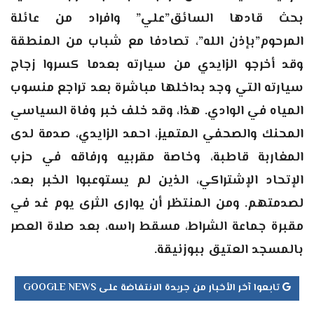
بحث قادها السائق”علي” وافراد من عائلة
المرحوم”بإذن الله”، تصادفا مع شباب من المنطقة
وقد أخرجو الزايدي من سيارته بعدما كسروا زجاج
سيارته التي وجد بداخلها مباشرة بعد تراجع منسوب
المياه في الوادي. هذا، وقد خلف خبر وفاة السياسي
المحنك والصحفي المتميز، احمد الزايدي، صدمة لدى
المغاربة قاطبة، وخاصة مقربيه ورفاقه في حزب
الإتحاد الإشتراكي، الذين لم يستوعبوا الخبر بعد،
لصدمتهم. ومن المنتظر أن يوارى الثرى يوم غد في
مقبرة جماعة الشراط، مسقط راسه، بعد صلاة العصر
بالمسجد العتيق ببوزنيقة.
تابعوا آخر الأخبار من جريدة الانتفاضة على GOOGLE NEWS