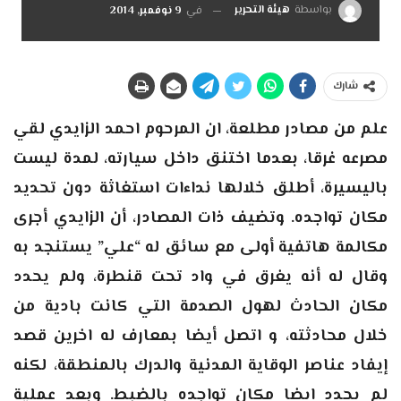
بواسطة
هيئة التحرير
في
9 نوفمبر, 2014
شارك
علم من مصادر مطلعة، ان المرحوم احمد الزايدي لقي
مصرعه غرقا، بعدما اختنق داخل سيارته، لمدة ليست
باليسيرة، أطلق خلالها نداءات استغاثة دون تحديد
مكان تواجده. وتضيف ذات المصادر، أن الزايدي أجرى
مكالمة هاتفية أولى مع سائق له “علي” يستنجد به
وقال له أنه يغرق في واد تحت قنطرة، ولم يحدد
مكان الحادث لهول الصدمة التي كانت بادية من
خلال محادثته، و اتصل أيضا بمعارف له اخرين قصد
إيفاد عناصر الوقاية المدنية والدرك بالمنطقة، لكنه
لم يحدد ايضا مكان تواجده بالضبط. وبعد عملية