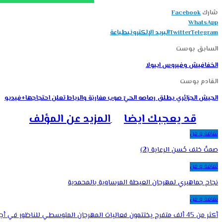
شارك
Facebook
WhatsApp
Telegram
Twitter
البريد الإلكتروني
طباعة
السابق بوست
الخفافيش وفيروس ايبولا
القادم بوست
الجيش الجزائري يطلق رصاصه الحيّ صوب مغاربَة والرباط تعلن احتجاجها+فيديو
قد يعجبك ايضا
المزيد عن المؤلف
ثقافة و فن
صمتٌ خلف حُسن الرعاية (2)
ثقافة و فن
نجاح جماهيري لمهرجان العيطة المرساوية بالمحمدية
ثقافة و فن
أكثر من 45 ألف متفرج يختتمون فعاليات المهرجان المتوسطي للناظور في أجواء استثنائية