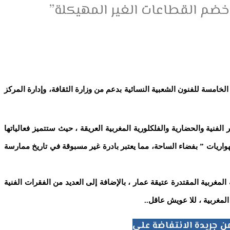
 خضم القطاعات الغير المهيكلة”
2، بفضاءات دار الثقافة، بالداوديات، وساحة 16 نونبر بجليز في مراكش، الدورة الخامسة للفنون الشعبية النسائية بدعم من وزارة الثقافة، وإدارة المركز
فنية والحضارية والفلكلورية المغربية العريقة ، حيث ستتميز فعالياتها
 16 نونبر بجليز،في مراكش حيث سينعقد “ڲور لفنون الهواريات ” بفضاء الساحة، مما يعتبر بادرة غير مسبوقة في تاريخ ممارسة
لمغربية المقتدرة عتيقة عمار ، بالإضافة إلى العديد من الفقرات الفنية
المغربية ، للا عويش عاقل
..