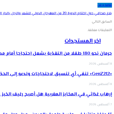
ثقافة و فن
بلاغ صحافي حول اختتام الدورة 20 من المهرجان الدولي للشعر والزجل بالدار البيضاء
السابق
التالي
التعليقات مغلقة.
اخر المستجدات
حرمان نحو 180 طفلا من التغذية يشعل احتجاجا أمام مديرية…
8 أغسطس, 2026
«GenZ212» تنفي أي تنسيق لاحتجاجات وتدعو إلى الحذر من الأخبار…
8 أغسطس, 2026
إرهاب غذائي في المخابز المغربية هل أصبح رغيف الخبز 
7 أغسطس, 2026