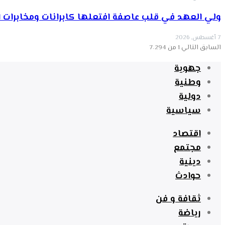
ولي العهد في قلب عاصفة افتعلها كابرانات ومخابرات الج
7 أغسطس, 2026
السابق
التالي
1 من 7٬294
جهوية
وطنية
دولية
سياسية
اقتصاد
مجتمع
دينية
حوادث
ثقافة و فن
رياضة