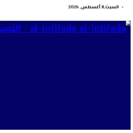
السبت,8 أغسطس, 2026
al-intifada - النسخة الإلكترونية لجريدة الانتفاضة