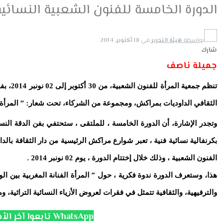
الدورة الخامسة للفنون الشعبية النسائي
بواسطة
هيئة التحرير
في
18 أكتوبر, 2014
شارك
جميلة ناصف
الثقافي الداوديات بمراكش، ومجموعة من الشركاء
، تحت شعار: ” المرأة
وتجدر الإشارة، أن الدورة الخامسة ، للملتقى ، ستحتفي بفن الدقة النسا
الفنون الشعبية ، وذلك خلال إختتام الدورة ، يوم 02 نونبر 2014
.
هذا، وستعرف الدورة ندوة فكرية ، حول ” المرأة الفنانة المغربية بين ال
والترفيهية، والثقافية تتمثل في فقرات لعروض الأزياء النسائية التراثية
تابعوا آخر الأخبار على قناة الانتفاضة WhatsApp