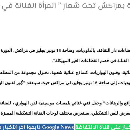
ة بمراكش تحت شعار ” المرأة الفنانة في
تنظم جمعية المرأة للفنون الشعبية، من 30 أكتوبر إلى 02 نونبر 014
 الفنانة في خضم القطاعات الغير المهيكلة
“.
ئية، وفنون الهواريات، كنماذج غنائية شعبية، تختزل مجموعة من المظاهر ال
بكرنفالية نسائية فنية ، تعبر شوارع مراكش الرئيسية من دار الثقافة بالداوديات، إلى ساحة
واقع والرهانات” وحفل فني غنائي بلمسات موسيقية لفن الهواري ، للفنانة ا
، ومعرض للفن التشكيلي، يستعرض مختلف لوحات الفنانة التشكيلية المميزة 
تابعوا آخر الأخبار من جريدة الانتفاضة على Google News