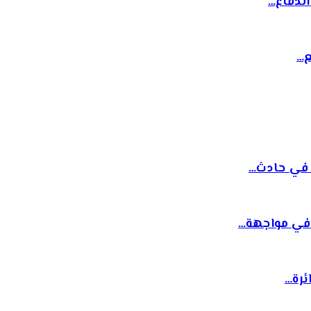
ع…
ة في حادث…
 في مواجهة…
ئرة…