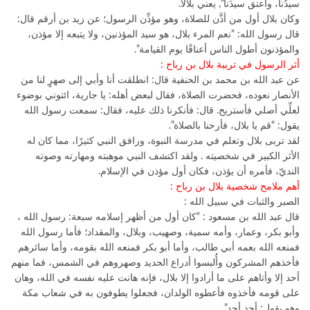
سيدُنا، وأعتق سيدَنا”, يعني بلالاً.
وكان بلال أول من أذَّن للصلاة، وهو مؤذِّن الرسول؛ عن زيد بن أرقم قال:
قال رسول الله: “نعم المرء بلال، هو سيد المؤذنين، ولا يتبعه إلا مؤذن،
والمؤذنون أطول الناس أعناقًا يوم القيامة”.
أثر الرسول في تربية بلال بن رباح :
عن عبد الله بن محمد بن الحنفية قال: انطلقت أنا وأبي إلى صهرٍ لنا من
الأنصار نعوده، فحضرت الصلاة، فقال لبعض أهله: يا جارية، ائتوني بوضوء
لعلِّي أصلي فأستريح. قال: فأنكرنا ذلك عليه، فقال: سمعت رسول الله
يقول: “قم يا بلال، فأرحنا بالصلاة”.
لقد تربى بلال وتعلم في مدرسة النبوة، ورافق النبي كثيرًا، مما كان له
الأثر الكبير في شخصيته . ولقد اكتشف النبي موهبته ومهارته وصوته
النديّ، فأمره أن يؤذن، فكان أول مؤذن في الإسلام.
أهم ملامح شخصية بلال بن رباح :
الصبر والثبات في سبيل الله :
قال عبد الله بن مسعود : “كان أول من أظهر إسلامه سبعة: رسول الله ،
وأبو بكر، وعمار، وأمه سمية، وصهيب، وبلال، والمقداد؛ فأما رسول الله
فمنعه الله بعمه أبي طالب، وأما أبو بكر فمنعه الله بقومه، وأما سائرهم
فأخذهم المشركون وأُلبسوا أدراع الحديد وصهروهم في الشمس، فما منهم
أحد إلا وأتاهم على ما أرادوا إلا بلال، فإنه هانت عليه نفسه في الله، وهان
على قومه فأخذوه فأعطوه الولدان، فجعلوا يطوفون به في شعاب مكة
وهو يقول: أحد أحد”.