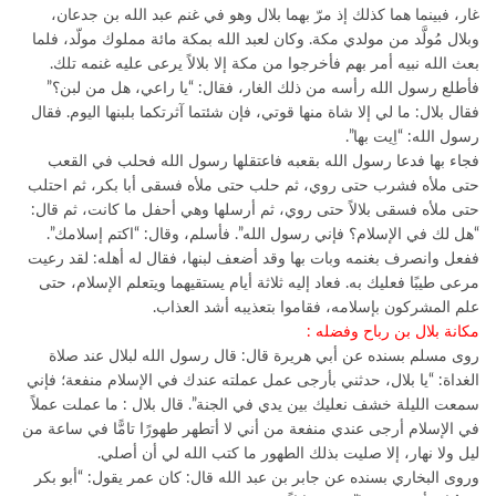
غار، فبينما هما كذلك إذ مرّ بهما بلال وهو في غنم عبد الله بن جدعان،
وبلال مُولَّد من مولدي مكة. وكان لعبد الله بمكة مائة مملوك مولّد، فلما
بعث الله نبيه أمر بهم فأخرجوا من مكة إلا بلالاً يرعى عليه غنمه تلك.
فأطلع رسول الله رأسه من ذلك الغار، فقال: “يا راعي، هل من لبن؟”
فقال بلال: ما لي إلا شاة منها قوتي، فإن شئتما آثرتكما بلبنها اليوم. فقال
رسول الله: “اِيت بها”.
فجاء بها فدعا رسول الله بقعبه فاعتقلها رسول الله فحلب في القعب
حتى ملأه فشرب حتى روي، ثم حلب حتى ملأه فسقى أبا بكر، ثم احتلب
حتى ملأه فسقى بلالاً حتى روي، ثم أرسلها وهي أحفل ما كانت، ثم قال:
“هل لك في الإسلام؟ فإني رسول الله”. فأسلم، وقال: “اكتم إسلامك”.
ففعل وانصرف بغنمه وبات بها وقد أضعف لبنها، فقال له أهله: لقد رعيت
مرعى طيبًا فعليك به. فعاد إليه ثلاثة أيام يستقيهما ويتعلم الإسلام، حتى
علم المشركون بإسلامه، فقاموا بتعذيبه أشد العذاب.
مكانة بلال بن رباح وفضله :
روى مسلم بسنده عن أبي هريرة قال: قال رسول الله لبلال عند صلاة
الغداة: “يا بلال، حدثني بأرجى عمل عملته عندك في الإسلام منفعة؛ فإني
سمعت الليلة خشف نعليك بين يدي في الجنة”. قال بلال : ما عملت عملاً
في الإسلام أرجى عندي منفعة من أني لا أتطهر طهورًا تامًّا في ساعة من
ليل ولا نهار، إلا صليت بذلك الطهور ما كتب الله لي أن أصلي.
وروى البخاري بسنده عن جابر بن عبد الله قال: كان عمر يقول: “أبو بكر