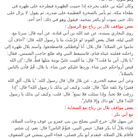
وكان أميّة بن خلف يخرجه إذا حميت الظهيرة فيطرحه على ظهره في
بطحاء مكة، ثم يأمر بالصخرة العظيمة على صدره، ثم يقول: لا يزال على
ذلك حتى يموت أو يكفر بمحمد. فيقول وهو في ذلك: أحد أحد.
بعض مواقف بلال بن رباح مع الرسول :
روى البخاري بسنده، عن عبد الله بن أبي قتادة، عن أبيه قال: سرنا مع
النبي ليلة، فقال بعض القوم: لو عَرَّسْتَ بنا يا رسول الله. قال: “أخاف أن
تناموا عن الصلاة”. قال بلال: أنا أوقظكم، فاضطجعوا. وأسند بلال ظهره إلى
راحلته فغلبته عيناه فنام، فاستيقظ النبي وقد طلع حاجب الشمس، فقال:
“يا بلال، أين ما قلت؟” قال: ما ألقيت عليَّ نومة مثلها قطُّ. قال: “إن الله
قبض أرواحكم حين شاء، وردها عليكم حين شاء، يا بلال، قُمْ فأذن بالناس
بالصلاة”.
وعن أبي سعيد الخدري ، عن بلال قال: قال رسول الله: “يا بلال، ألقِ الله
فقيرًا ولا تلقه غنيًّا”. قال: قلت: وكيف لي بذلك يا رسول الله؟ قال: “إذا
رزقت فلا تخبأ، وإذا سئلت فلا تمنع”. قال: قلت: وكيف لي بذلك يا رسول
الله؟ قال: “هو ذاك وإلا فالنار”.
بعض مواقف بلال بن رباح مع الصحابة :
مع أبي بكر :
عن سهل قال: خرج النبي يصلح بين بني عمرو بن عوف وحانت الصلاة،
فجاء بلالٌ أبا بكر فقال: حبس النبي، فتؤُمّ الناس؟ قال: نعم، إن شئتم.
فأقام بلال الصلاة، فتقدم أبو بكر فصلى، فجاء النبي يمشي في الصفوف