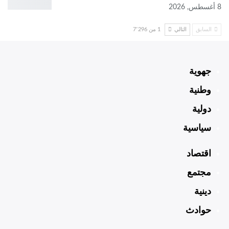
8 أغسطس, 2026
السابق
التالي
1 من 7٬296
جهوية
وطنية
دولية
سياسية
اقتصاد
مجتمع
دينية
حوادث