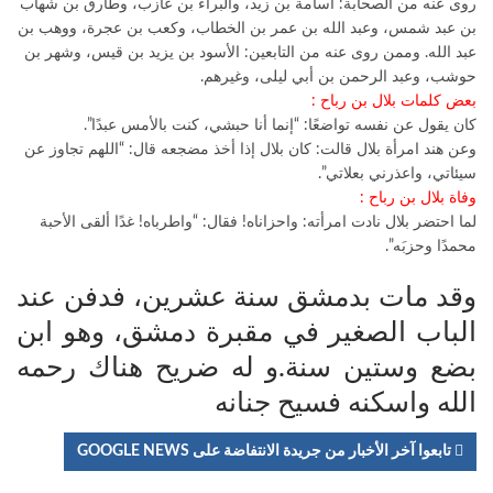
روى عنه من الصحابة: أسامة بن زيد، والبراء بن عازب، وطارق بن شهاب
بن عبد شمس، وعبد الله بن عمر بن الخطاب، وكعب بن عجرة، ووهب بن
عبد الله. وممن روى عنه من التابعين: الأسود بن يزيد بن قيس، وشهر بن
حوشب، وعبد الرحمن بن أبي ليلى، وغيرهم.
بعض كلمات بلال بن رباح :
كان يقول عن نفسه تواضعًا: “إنما أنا حبشي، كنت بالأمس عبدًا”.
وعن هند امرأة بلال قالت: كان بلال إذا أخذ مضجعه قال: “اللهم تجاوز عن
سيئاتي، واعذرني بعلاتي”.
وفاة بلال بن رباح :
لما احتضر بلال نادت امرأته: واحزاناه! فقال: “واطرباه! غدًا ألقى الأحبة
محمدًا وحزبَه”.
وقد مات بدمشق سنة عشرين، فدفن عند
الباب الصغير في مقبرة دمشق، وهو ابن
بضع وستين سنة.و له ضريح هناك رحمه
الله واسكنه فسيح جنانه
تابعوا آخر الأخبار من جريدة الانتفاضة على GOOGLE NEWS