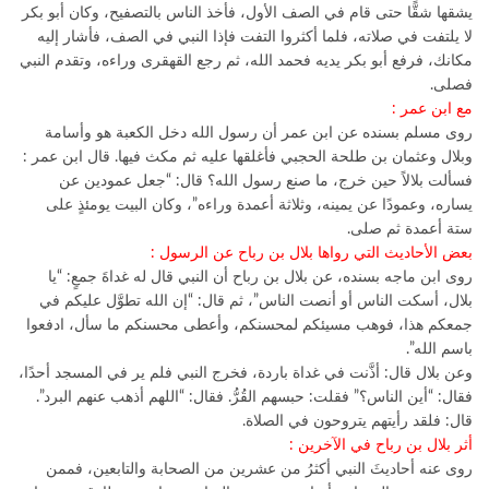
يشقها شقًّا حتى قام في الصف الأول، فأخذ الناس بالتصفيح، وكان أبو بكر
لا يلتفت في صلاته، فلما أكثروا التفت فإذا النبي في الصف، فأشار إليه
مكانك، فرفع أبو بكر يديه فحمد الله، ثم رجع القهقرى وراءه، وتقدم النبي
فصلى.
مع ابن عمر :
روى مسلم بسنده عن ابن عمر أن رسول الله دخل الكعبة هو وأسامة
وبلال وعثمان بن طلحة الحجبي فأغلقها عليه ثم مكث فيها. قال ابن عمر :
فسألت بلالاً حين خرج، ما صنع رسول الله؟ قال: “جعل عمودين عن
يساره، وعمودًا عن يمينه، وثلاثة أعمدة وراءه”، وكان البيت يومئذٍ على
ستة أعمدة ثم صلى.
بعض الأحاديث التي رواها بلال بن رباح عن الرسول :
روى ابن ماجه بسنده، عن بلال بن رباح أن النبي قال له غداةَ جمعٍ: “يا
بلال، أسكت الناس أو أنصت الناس”، ثم قال: “إن الله تطوَّل عليكم في
جمعكم هذا، فوهب مسيئكم لمحسنكم، وأعطى محسنكم ما سأل، ادفعوا
باسم الله”.
وعن بلال قال: أذَّنت في غداة باردة، فخرج النبي فلم ير في المسجد أحدًا،
فقال: “أين الناس؟” فقلت: حبسهم القُرُّ. فقال: “اللهم أذهب عنهم البرد”.
قال: فلقد رأيتهم يتروحون في الصلاة.
أثر بلال بن رباح في الآخرين :
روى عنه أحاديثَ النبي أكثرُ من عشرين من الصحابة والتابعين، فممن