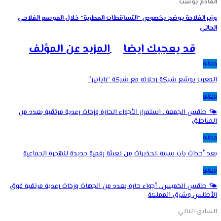
القادم بوست
وزير الفلاحة يوضح بخصوص “التساقطات المطرية” خلال الموسم الفلاحي
الحالي
قد يعجبك ايضا
المزيد عن المؤلف
وطنية
المغرب يوسّع شبكة رحلاته مع شركة “رايانير”
وطنية
🌤️ طقس الجمعة.. استمرار الأجواء الحارة وزخات رعدية مرتقبة بعدد من
المناطق
وطنية
بعد أحداث باب سبتة..تحذيرات من تعبئة رقمية جديدة للهجرة الجماعية
وطنية
🌤️ طقس الخميس.. أجواء حارة بعدد من الجهات وزخات رعدية مرتقبة فوق
الأطلس وشرق المملكة
السابق
التالي