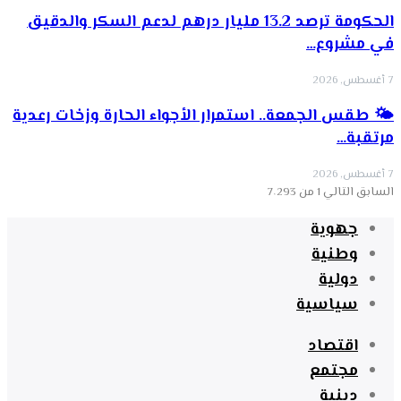
الحكومة ترصد 13.2 مليار درهم لدعم السكر والدقيق
في مشروع…
7 أغسطس, 2026
🌤️ طقس الجمعة.. استمرار الأجواء الحارة وزخات رعدية
مرتقبة…
7 أغسطس, 2026
السابق
التالي
1 من 7٬293
جهوية
وطنية
دولية
سياسية
اقتصاد
مجتمع
دينية