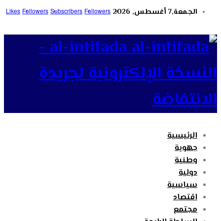
الجمعة,7 أغسطس, 2026
Followers
Subscribers
Followers
Likes
al-intifada -
النسخة الإلكترونية لجريدة
الانتفاضة
الرئيسية
جهوية
وطنية
دولية
سياسية
اقتصاد
مجتمع