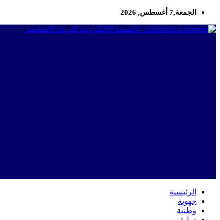
الجمعة,7 أغسطس, 2026
al-intifada - النسخة الإلكترونية لجريدة الانتفاضة
الرئيسية
جهوية
وطنية
دولية