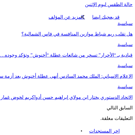
حالة الطقس ليوم الإثنين
قد يعجبك ايضا
المزيد عن المؤلف
سياسية
هل تقلب ريم شباط موازين المنافسة في فاس الشمالية؟
سياسية
قيادية بـ “الأحرار” تسخر من شائعات عطلة “أخنوش” وتؤكد وجوده…
سياسية
الإعلام الإسباني: الملك محمد السادس أنهى عطلة أخنوش بعد أزمة سب
سياسية
الاتحاد الدستوري يختار ابن مولاي إبراهيم حسن أدواكريم لخوض غمار ا
السابق
التالي
التعليقات مغلقة.
اخر المستجدات