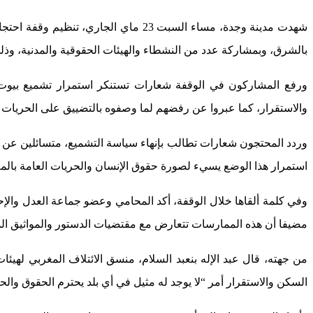
شهدت مدينة وجدة، مساء السبت 23 ماي 
بالشرق، وبمشاركة عدد من النشطاء والهيئات الحقوقية والمدنية، وذل
ورفع المشاركون في الوقفة شعارات تستنكر استمرار تشميع بيوت 
والاستقرار، كما عبروا عن رفضهم لما وصفوه بالتضييق على الحريات 
وردد المحتجون شعارات تطالب بإنهاء سياسة التشميع، متسائلين عن ا
استمرار هذا الوضع يسيء لصورة حقوق الإنسان والحريات العامة بالم
وفي كلمة ألقاها خلال الوقفة، أكد المحامي وعضو جماعة العدل والإ
مضيفا أن هذه الممارسات تتعارض مع مقتضيات الدستور والمواثيق الدو
من جهته، قال عبد الإله بنعبد السلام، منسق الائتلاف المغربي لهي
السكن والاستقرار أمر “لا يوجد له مثيل في أي بلد يحترم الحقوق والح