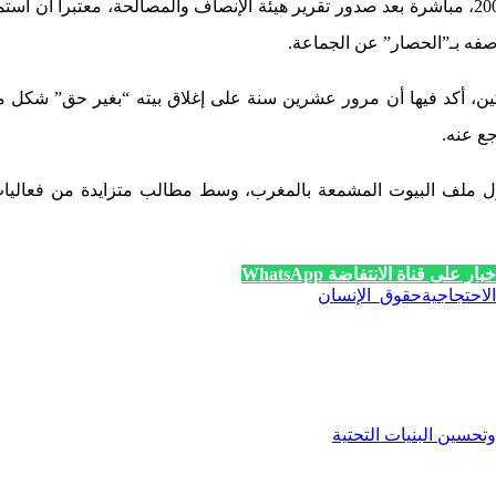
وأشار المتحدث ذاته إلى أن تشميع بيت محمد عبادي يعود إلى سنة 2006، مباشرة بعد صدور تقرير هيئة 
وصفه بـ”الحصار” عن الجماعة.
ين، أكد فيها أن مرور عشرين سنة على إغلاق بيته “بغير حق” شكل 
جع عنه.
ل ملف البيوت المشمعة بالمغرب، وسط مطالب متزايدة من فعاليات 
ار على قناة الانتفاضة WhatsApp
لاحتجاجية
حقوق_الإنسان
حسين البنيات التحتية