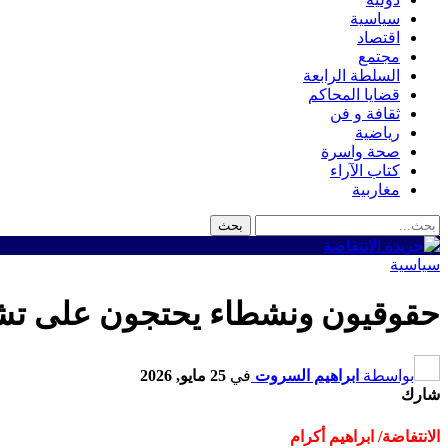
سياسية
اقتصاد
مجتمع
السلطة الرابعة
قضايا المحاكم
ثقافة و فن
رياضية
صحة واسرة
كتاب الآراء
مغاربية
سياسية
حقوقيون ونشطاء يحتجون على تشم
بواسطة
ابراهيم السروت
في
25 مايو, 2026
شارك
الانتفاضة/ ابراهيم أكرام