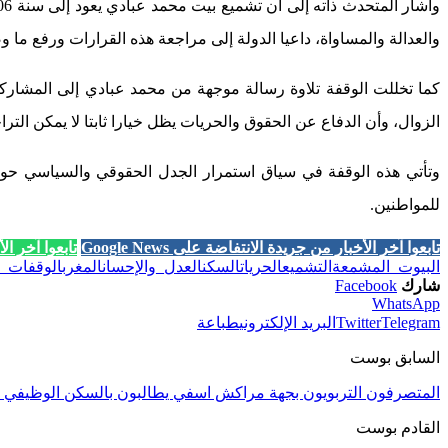
والعدالة والمساواة، داعيا الدولة إلى مراجعة هذه القرارات ورفع ما 
كما تخللت الوقفة تلاوة رسالة موجهة من محمد عبادي إلى المشارك
الزوال، وأن الدفاع عن الحقوق والحريات يظل خيارا ثابتا لا يمكن الترا
وتأتي هذه الوقفة في سياق استمرار الجدل الحقوقي والسياسي حو
للمواطنين.
تابعوا آخر الأخبار من جريدة الانتفاضة على Google News
تابعوا آخر الأخب
البيوت_المشمعة
التشميع
الحريات
السكن
العدل_والإحسان
المغرب
الوقفات_ا
شارك
Facebook
WhatsApp
Telegram
Twitter
البريد الإلكتروني
طباعة
السابق بوست
المتصرفون التربويون بجهة مراكش اسفي يطالبون بالسكن الوظيفي وت
القادم بوست