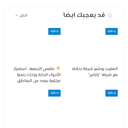
قد يعجبك ايضا
الكل
وطنية
وطنية
المغرب يوسّع شبكة رحلاته
طقس الجمعة.. استمرار
مع شركة “رايانير”
الأجواء الحارة وزخات رعدية
مرتقبة بعدد من المناطق
وطنية
وطنية