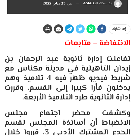
بواسطة
الانتفاضة
في
23 يناير, 2022
شارك
الانتفاضة – متابعات
تفاعلت إدارة ثانوية عبد الرحمان بن
زيدان التأهيلية في مدينة مكناس مع
شريط فيديو ظهر فيه 4 تلاميذ وهم
يدخلون فأرا كبيرا إلى القسم، وقررت
إدارة الثانوية طرد التلاميذ الأربعة.
وكشفت محضر اجتماع مجلس
الانضباط أن أساتذة المجلس لقسم
الجدع المشترك الأدبي 3، قرروا خلال