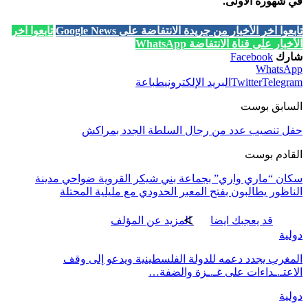
في شهوره الاولى.
تابعوا آخر الأخبار من جريدة الانتفاضة على Google News
تابعوا آخر
الأخبار على قناة الانتفاضة WhatsApp
شارك
Facebook
WhatsApp
Telegram
Twitter
البريد الإلكتروني
طباعة
السابق بوست
حفل تنصيب عدد من رجال السلطة الجدد بمراكش
القادم بوست
سكان “ماري واري” بجماعة بني شيكر القروية ضواحي مدينة
الناظور يطالبون بفتح المعبر الحدودي مع مليلية المحتلة
قد يعجبك ايضا
المزيد عن المؤلف
دولية
المغرب يجدد دعمه للدولة الفلسطينية ويدعو إلى وقف
الاعتـ.ـداءات على غـ.ـزة والضفة…
دولية