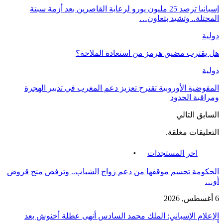
إسبانيا ترصد 25 مليون يورو لرعاية القاصرين بعد أزمة سبتة
المحتلة.. وتشيد بتعاون…
دولية
هل يقترب مضيق هرمز من استعادة الملاحة؟
دولية
المفوضية الأوروبية تقترح تعزيز دعم المغرب في تدبير الهجرة
ومراقبة الحدود
السابق
التالي
التعليقات مغلقة.
اخر المستجدات
الحكومة تحسم موقفها من دعم زواج الشباب.. وترفض منح قروض
أو…
6 أغسطس, 2026
الإعلام الإسباني: الملك محمد السادس أنهى عطلة أخنوش بعد