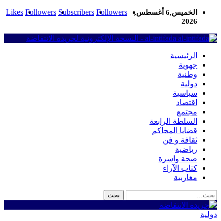
Likes
Followers
Subscribers
Followers
الخميس,6 أغسطس,
2026
al-intifada - النسخة الإلكترونية لجريدة الانتفاضة
الرئيسية
جهوية
وطنية
دولية
سياسية
اقتصاد
مجتمع
السلطة الرابعة
قضايا المحاكم
ثقافة و فن
رياضية
صحة واسرة
كتاب الآراء
مغاربية
دولية