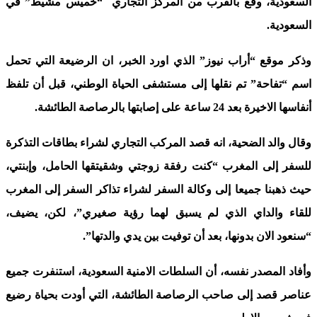
السعودية، وقع بالقرب من المركز التجاري “خميس مشيط” في
السعودية.
وذكر موقع “أراب نيوز” الذي اورد الخبر، ان الرضيعة التي تحمل
اسم “تفاحة” تم نقلها إلى مستشفى الحياة الوطني، قبل أن تلفظ
أنفاسها الاخيرة بعد 24 ساعة على إصابتها بالرصاصة الطائشة.
وقال والد الضحية، انه قصد المركب التجاري لشراء بطاقات التذكرة
للسفر إلى المغرب “كنت رفقة زوجتي وشقيتقها الحامل، وإبنتي،
حيث ذهبنا جميعا إلى وكالة السفر لشراء تذاكر السفر إلى المغرب
للقاء والداي الذي لم يسبق لهما رؤية صغيري”، لكن، يضيف،
“سنعود الان بدونها، بعد أن توفيت بين يدي والدتها”.
وأفاد المصدر نفسه، أن السلطات الامنية السعودية، استنفرت جميع
عناصر قصد إلى صاحب الرصاصة الطائشة، التي أودت بحياة رضيع