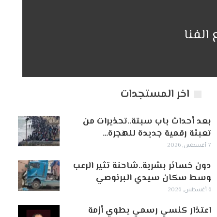
الفنا
اخر المستجدات
بعد أحداث باب سبتة..تحذيرات من
تعبئة رقمية جديدة للهجرة…
7 أغسطس, 2026
دون خسائر بشرية..شاحنة تثير الرعب
وسط سكان سيدي البرنوصي
6 أغسطس, 2026
اعتذار كنسي رسمي يطوي أزمة