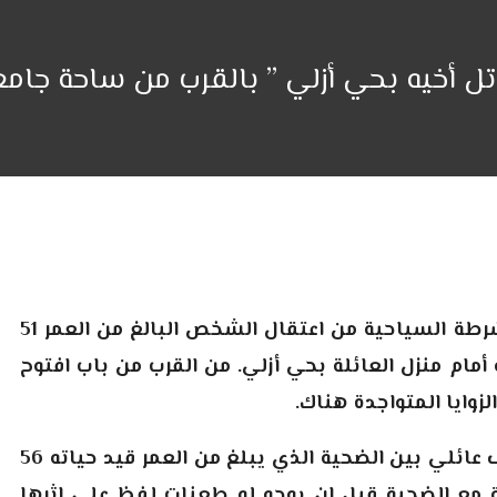
 أخيه بحي أزلي ” بالقرب من ساحة جامع 
تمكنت مساء أمس الأحد 15 يونيو الجاري، عناصر الشرطة السياحية من اعتقال الشخص البالغ من العمر 51
مام منزل العائلة بحي أزلي
.
من القرب من باب افتوح
لزوايا المتواجدة هناك.
وحسب مصادر مطلعة ترجع أسباب الجريمة إلى خلاف عائلي بين الضحية الذي يبلغ من العمر قيد حياته 56
 مع الضحية قبل ان يوجه له طعنات لفظ على إثرها