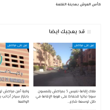
كأس العرش بمدينة القلعة
قد يعجبك ايضا
عين على مراكش
عين على مراكش
ملاك إقامة نفيس 3 بمراكش يلتمسون
ولاية أمن مراكش ت
سورا نباتيا للحفاظ على هوية الإقامة في
بابتزاز سياح أجانب ب
ظل توسعة شارع…
الواقعة