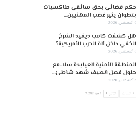
حكم قضائي بحق سائقي طاكسيات
بتطوان يثير غضب المهنيين…
6 أغسطس, 2026
هل كشفت كامب ديفيد الشرخ
الخفي داخل آلة الحرب الأمريكية؟
6 أغسطس, 2026
‏المنطقة الأمنية العيايدة سلا..مع
حلول فصل الصيف شهد شاطئ…
6 أغسطس, 2026
السابق
التالي
1 من 7٬292