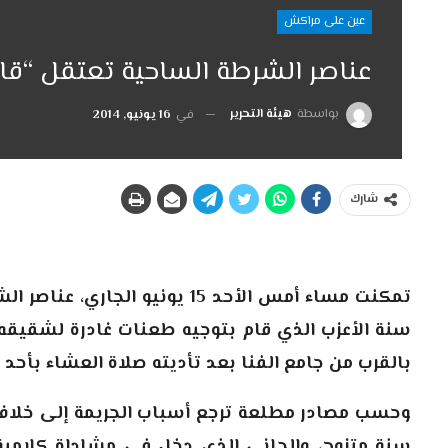
عين على مراكش
عناصر الشرطة الساحية تعتقل “قاتل
بواسطة
هيئة التحرير
في
16 يونيو, 2014
شارك
سنة الأعزب الذي قام بتوجيه طعنات غادرة لشقيقه أ
بالقرب من جامع الفنا بعد تأديته صلاة العشاء بأحد ا
سنة متزوج، والجاني الذي دخل في مشاداة كلامية