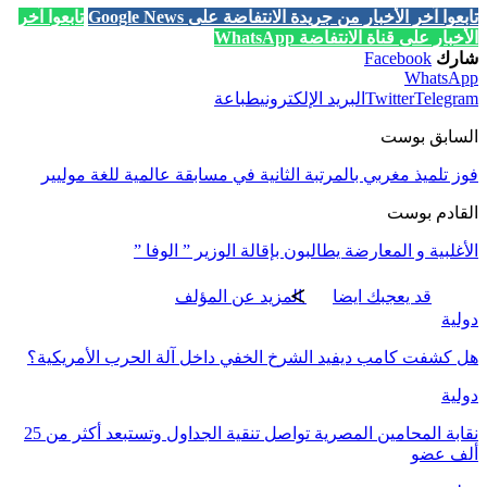
تابعوا آخر الأخبار من جريدة الانتفاضة على Google News
تابعوا آخر
الأخبار على قناة الانتفاضة WhatsApp
شارك
Facebook
WhatsApp
Telegram
Twitter
البريد الإلكتروني
طباعة
السابق بوست
فوز تلميذ مغربي بالمرتبة الثانية في مسابقة عالمية للغة موليير
القادم بوست
الأغلبية و المعارضة يطالبون بإقالة الوزير ” الوفا ”
قد يعجبك ايضا
المزيد عن المؤلف
دولية
هل كشفت كامب ديفيد الشرخ الخفي داخل آلة الحرب الأمريكية؟
دولية
نقابة المحامين المصرية تواصل تنقية الجداول وتستبعد أكثر من 25
ألف عضو