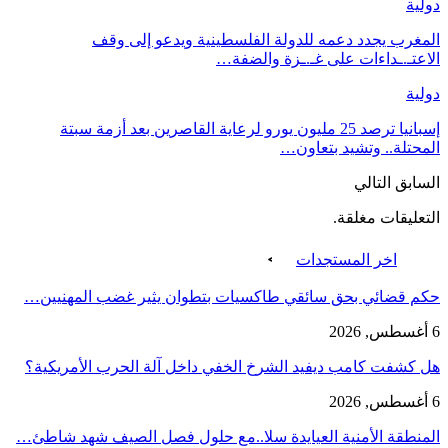
دولية
المغرب يجدد دعمه للدولة الفلسطينية ويدعو إلى وقف
الاعتـ.ـداءات على غـ.ـزة والضفة…
دولية
إسبانيا ترصد 25 مليون يورو لرعاية القاصرين بعد أزمة سبتة
المحتلة.. وتشيد بتعاون…
السابق
التالي
التعليقات مغلقة.
اخر المستجدات
حكم قضائي بحق سائقي طاكسيات بتطوان يثير غضب المهنيين…
6 أغسطس, 2026
هل كشفت كامب ديفيد الشرخ الخفي داخل آلة الحرب الأمريكية؟
6 أغسطس, 2026
‏المنطقة الأمنية العيايدة سلا..مع حلول فصل الصيف شهد شاطئ…