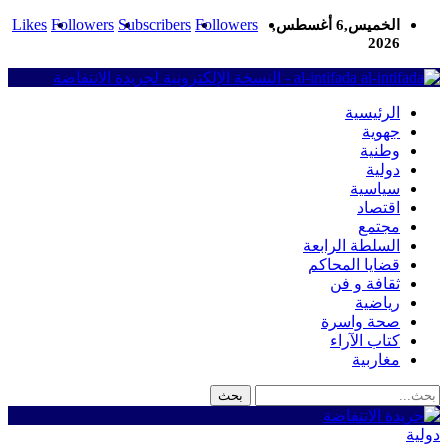
Likes
Followers
Subscribers
Followers
الخميس,6 أغسطس,
2026
al-intifada - النسخة الإلكترونية لجريدة الانتفاضة
الرئيسية
جهوية
وطنية
دولية
سياسية
اقتصاد
مجتمع
السلطة الرابعة
قضايا المحاكم
ثقافة و فن
رياضية
صحة واسرة
كتاب الآراء
مغاربية
دولية