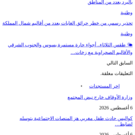
بالبرد بعدد من المناطق
وطنية
تحذير رسمي من خطر حرائق الغابات بعدد من أقاليم شمال المملكة
وطنية
🌤️ طقس الثلاثاء.. أجواء حارة مستمرة بسوس والجنوب الشرقي
والأقاليم الصحراوية مع زخات…
السابق
التالي
التعليقات مغلقة.
اخر المستجدات
وزارة الأوقاف خارج نبض المجتمع
6 أغسطس, 2026
كواليس حادث طفل مغربي هز المنصات الاجتماعية بتوسله
لضابط…
6 أغسطس, 2026