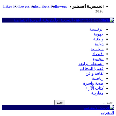
Likes
Followers
Subscribers
Followers
الخميس,6 أغسطس,
2026
al-intifada - النسخة الإلكترونية لجريدة الانتفاضة
الرئيسية
جهوية
وطنية
دولية
سياسية
اقتصاد
مجتمع
السلطة الرابعة
قضايا المحاكم
ثقافة و فن
رياضية
صحة واسرة
كتاب الآراء
مغاربية
المغرب