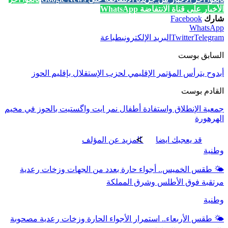
الأخبار على قناة الانتفاضة WhatsApp
شارك
Facebook
WhatsApp
Telegram
Twitter
البريد الإلكتروني
طباعة
السابق بوست
أبدوح يترأس المؤتمر الإقليمي لحزب الإستقلال بإقليم الحوز
القادم بوست
جمعية الإنطلاق واستفادة أطفال نمر ايت واگستيت بالحوز في مخيم
الهرهورة
قد يعجبك ايضا
المزيد عن المؤلف
وطنية
🌤️ طقس الخميس.. أجواء حارة بعدد من الجهات وزخات رعدية
مرتقبة فوق الأطلس وشرق المملكة
وطنية
🌤️ طقس الأربعاء.. استمرار الأجواء الحارة وزخات رعدية مصحوبة