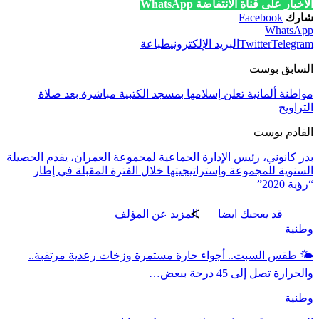
الأخبار على قناة الانتفاضة WhatsApp
شارك
Facebook
WhatsApp
Telegram
Twitter
البريد الإلكتروني
طباعة
السابق بوست
مواطنة ألمانية تعلن إسلامها بمسجد الكتبية مباشرة بعد صلاة
التراويح
القادم بوست
بدر كانوني، رئيس الإدارة الجماعية لمجموعة العمران، يقدم الحصيلة
السنوية للمجموعة وإستراتيجيتها خلال الفترة المقبلة في إطار
“رؤية 2020”
قد يعجبك ايضا
المزيد عن المؤلف
وطنية
🌤️ طقس السبت.. أجواء حارة مستمرة وزخات رعدية مرتقبة..
والحرارة تصل إلى 45 درجة ببعض…
وطنية