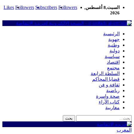
Likes
Followers
Subscribers
Followers
السبت,8 أغسطس,
2026
al-intifada - النسخة الإلكترونية لجريدة الانتفاضة
الرئيسية
جهوية
وطنية
دولية
سياسية
اقتصاد
مجتمع
السلطة الرابعة
قضايا المحاكم
ثقافة و فن
رياضية
صحة واسرة
كتاب الآراء
مغاربية
المغرب