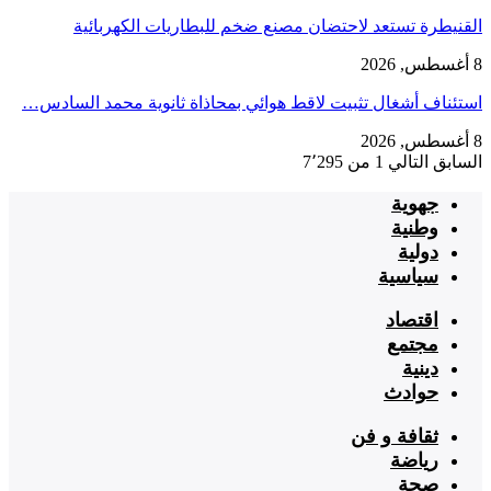
القنيطرة تستعد لاحتضان مصنع ضخم للبطاريات الكهربائية
8 أغسطس, 2026
استئناف أشغال تثبيت لاقط هوائي بمحاذاة ثانوية محمد السادس…
8 أغسطس, 2026
السابق
التالي
1 من 7٬295
جهوية
وطنية
دولية
سياسية
اقتصاد
مجتمع
دينية
حوادث
ثقافة و فن
رياضة
صحة