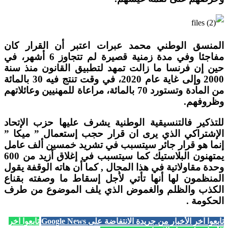
المنسق الوطني محمد عبرات اعتبر أن القرار كان
مفاجئا وفي مدة زمنية قصيرة لم تتجاوز 6 أشهر، في
حين إن فرنسا ما زالت تمهد لتطبيق القانون منذ سنة
2000 وإلى غاية عام 2020، في وقت تنتج فيه 30 بالمائة
من المادة وتستورد 70 بالمائة، مراعاة للمهنيين وعائلاتهم
وظروفهم.
للتذكير فالتنسيقية الوطنية يشرف عليها حزب الإتحاد
الإشتراكي الذي يرى ان قرار حجب إستعمال ” ميكا ”
إنما هو قرار جائر سيتسبب في تشريد خمسين ألف عامل
يمتهنون البلاستيك كما سيتسبب في إغلاق أزيد من 600
وحدة مقاولاتية في هذا المجال , كما أن هاته الوقفة يقول
المنظمون لها أنها تأتي لأجل إسقاط ما وصفته بقناع
الكذب والظلم والغموض الذي يلف الموضوع من طرف
الحكومة .
تابعوا آخر الأخبار من جريدة الانتفاضة على Google News
تابعوا آخر