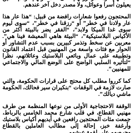
يعيلون أسرا وعوائل، ولا مصدر دخل آخر عندهم.
المحتجون رفعوا شعارات رافضة من قبيل: “هذا عار هذا
عار ولادنا في خطر” أو “رزقنا في خطر”، “سوى ليوم
سوى غدا الميكا ولابد”، “الفقر يضر بالبيئة أكثر من
الأكياس البلاستيكية”، “البيئة هاهي المعيشة فينا هي”.
معربين عن سخط وتذمر كبيرين بسبب عدم التشاور أو
الحوار مع فئات واسعة من المهنيين قبل اعتماد القانون
وتطبيقه على عمال وبائعي البلاستيك وعائلاتهم، نظرا
“لتأثيره السلبي الواضح على الوضع المالي والاجتماعي
للمهنيين”.
كما كرروا مطلب كل محتج على قرارات الحكومة، والتي
صارت لازمة في الوقفات “بنكيران سير فحالك، الحكومة
ماشي ديالك”.
الوقفة الاحتجاجية الأولى من نوعها المنظمة من طرف
مهنيي القطاع، في قلب شارع محمد الخامس بالرباط،
جمعت مئات المحتجين رافعين في أيديهم أكياس بلاستيك
وأرغفة خبز، إحالة إلى مطالب العاملين بالقطاع
وحرصهم على لقمة عيشهم.