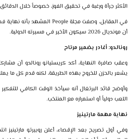
الأكثر جرأة ورغبة في تحقيق الفوز، خصوصاً خلال الدقائ
في المقابل، وصفت مجلة People 
أن مونديال 2026 سيكون الأخير في مسيرته الدولية.
رونالدو: أغادر بضمير مرتاح
يشعر بالحزن للخروج بهذه الطريقة، لكنه قدم كل ما يمل
وأوضح قائد البرتغال أنه سيأخذ الوقت الكافي للتفكير 
اللعب دولياً أو استمراره مع المنتخب.
نهاية مهمة مارتينيز
وفي أول تصريح بعد الإقصاء، أعلن روبيرتو مارتينيز ا