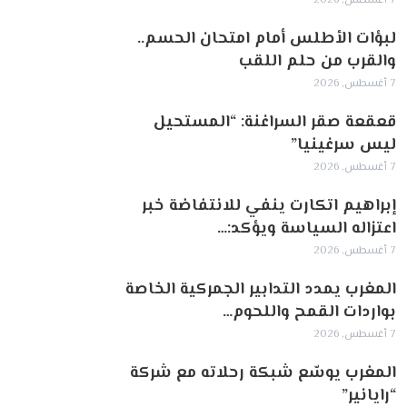
7 أغسطس, 2026
لبؤات الأطلس أمام امتحان الحسم..
والقرب من حلم اللقب
7 أغسطس, 2026
قعقعة صقر السراغنة: “المستحيل
ليس سرغينيا”
7 أغسطس, 2026
إبراهيم اتكارت ينفي للانتفاضة خبر
اعتزاله السياسة ويؤكد:…
7 أغسطس, 2026
المغرب يمدد التدابير الجمركية الخاصة
بواردات القمح واللحوم…
7 أغسطس, 2026
المغرب يوسّع شبكة رحلاته مع شركة
“رايانير”