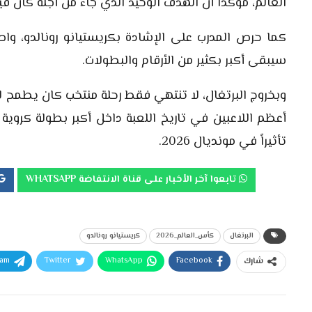
العالم، مؤكداً أن الهدف الوحيد الذي جاء من أجله كان قيا
كما حرص المدرب على الإشادة بكريستيانو رونالدو، واصفا
سيبقى أكبر بكثير من الأرقام والبطولات.
وبخروج البرتغال، لا تنتهي فقط رحلة منتخب كان يطمح لاع
أعظم اللاعبين في تاريخ اللعبة داخل أكبر بطولة كروية 
تأثيراً في مونديال 2026.
تابعوا آخر الأخبار على قناة الانتفاضة WHATSAPP
البرتغال
كأس_العالم_2026
كريستيانو رونالدو
ram
Twitter
WhatsApp
Facebook
شارك