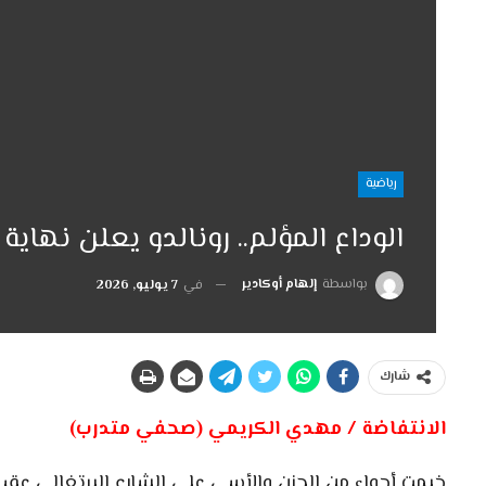
رياضية
الوداع المؤلم.. رونالدو يعلن نهاية
بواسطة
إلهام أوكادير
في
7 يوليو, 2026
شارك
الانتفاضة / مهدي الكريمي (صحفي متدرب)