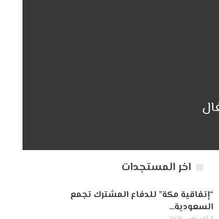
غال
اخر المستجدات
“إتفاقية مكة” للدفاع المشترك تجمع
السعودية…