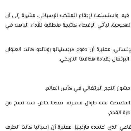
بتحفظ مبالغ فيه، واستسلمت لإيقاع المنتخب الإسباني، مشيرة إلى أن
لهجومية، ليأتي الإقصاء كنتيجة منطقية للأداء الباهت في
 التركيز على الجانب الإنساني، معتبرة أن دموع كريستيانو رونالدو كانت العنوان
البرتغال بقيادة هدافها التاريخي.
مشوار النجم البرتغالي في كأس العالم.
 التي استعصت عليه طوال مسيرته، بعدما خاض ست نسخ من
رة القدم.
تقدت النهج الدفاعي الذي اعتمده مارتينيز، معتبرة أن إسبانيا كانت الطرف