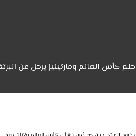
 حلم كأس العالم ومارتينيز يرحل عن البرت
خيمت أجواء من الحزن والأسى على الشارع البرتغالي عقب خروج المنتخب من دور ثمن نهائي كأس العالم 2026، بعد