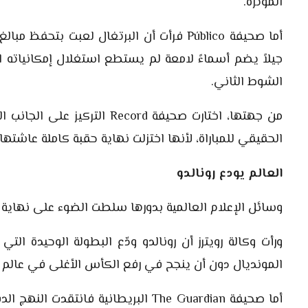
المؤثرة.
أما صحيفة Público فرأت أن البرتغال لعبت 
جيلاً يضم أسماءً لامعة لم يستطع استغلال إمكانياته ا
الشوط الثاني.
من جهتها، اختارت صحيفة Record
الحقيقي للمباراة، لأنها اختزلت نهاية حقبة كاملة عاشتها 
العالم يودع رونالدو
وسائل الإعلام العالمية بدورها سلطت الضوء على نهاية 
ورأت وكالة رويترز أن رونالدو ودّع البطولة الوحيدة
المونديال دون أن ينجح في رفع الكأس الأغلى في عالم ك
أما صحيفة The Guardian البريطانية فان