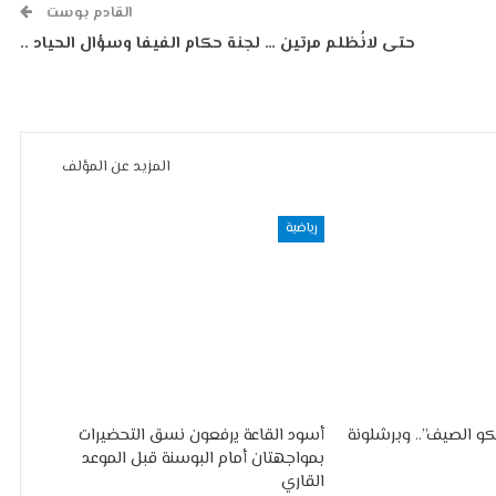
القادم بوست
حتى لانُظلم مرتين … لجنة حكام الفيفا وسؤال الحياد ..
المزيد عن المؤلف
رياضية
و الصيف”.. وبرشلونة
أسود القاعة يرفعون نسق التحضيرات
بمواجهتان أمام البوسنة قبل الموعد
القاري