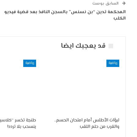
السابق بوست
المحكمة تدين “بن نسنس” بالسجن النافذ بعد قضية فيديو
الكلب
قد يعجبك ايضا
رياضية
رياضية
لبؤات الأطلس أمام امتحان الحسم..
طنجة تخسر “كلاسيك
والقرب من حلم اللقب
ينسحب بلا تردد!