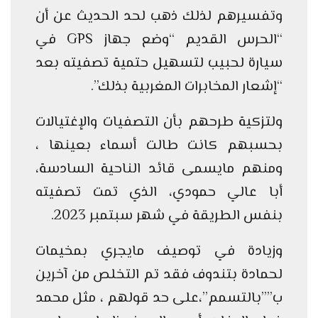
وتفسيرهم لذلك ذهب لحد الحديث عن أن
“الحرس القديم “وضع جهاز GPS في
سيارة لحبيب لتسهيل حتمية تصفيته بعد
“إشعار المخابرات المغربية بذلك”.
ولتزكية طرحهم بأن التصفيات والإغتيالات
بحسبهم كانت طالت أسماء بعينها ،
ومنهم مايسمى قائد الناحية السادسة،
أبا عالي حمودي، الذي تمت تصفيته
بنفس الطريقة في شهر سبتمبر 2023.
وزيادة في توصيف مايجري بمخيمات
لحمادة بتندوف فقد تم التخلص من آخرين
ب””بالتسمم”،على حد قولهم ، مثل محمد