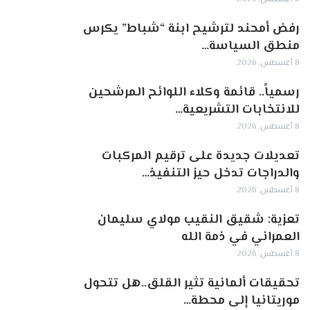
رفض أمحند لترشيح ابنة “شباط” يكرس
منطق السياسة…
8 أغسطس, 2026
رسمياً.. قائمة وكلاء اللوائح المرشحين
للانتخابات التشريعية…
8 أغسطس, 2026
تعديلات جديدة على ترقيم المركبات
والدراجات تدخل حيز التنفيذ…
8 أغسطس, 2026
تعزية: شقيق النقيب مولاي سليمان
العمراني في ذمة الله
8 أغسطس, 2026
تحقيقات ألمانية تثير القلق..هل تتحول
موريتانيا إلى محطة…